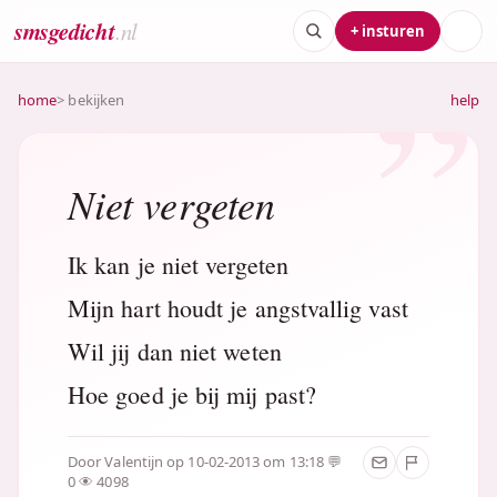
smsgedicht
.nl
+ insturen
home
> bekijken
help
Niet vergeten
Ik kan je niet vergeten
Mijn hart houdt je angstvallig vast
Wil jij dan niet weten
Hoe goed je bij mij past?
Door
Valentijn
op 10-02-2013 om 13:18
0
4098