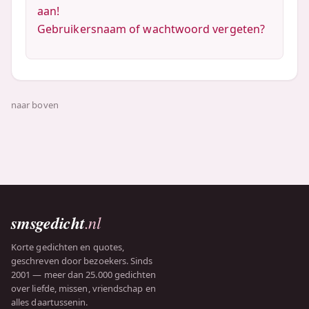
aan!
Gebruikersnaam of wachtwoord vergeten?
naar boven
smsgedicht
.nl
Korte gedichten en quotes,
geschreven door bezoekers. Sinds
2001 — meer dan 25.000 gedichten
over liefde, missen, vriendschap en
alles daartussenin.