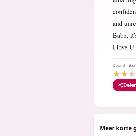
confiden
and unre
Babe, it
I love U
Door
thinker
Dele
Meer korte g