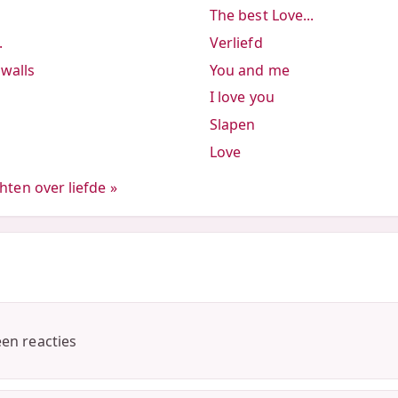
The best Love...
.
Verliefd
walls
You and me
I love you
Slapen
Love
hten over liefde »
een reacties