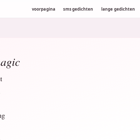
voorpagina
sms gedichten
lange gedichten
magic
t
l
ng
g