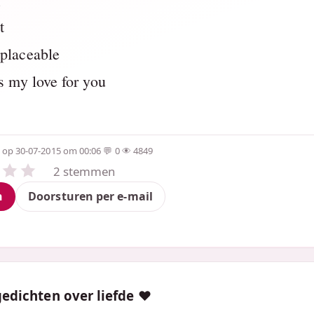
t
placeable
's my love for you
op 30-07-2015 om 00:06
0
4849
2 stemmen
n
Doorsturen per e-mail
edichten over liefde ❤️