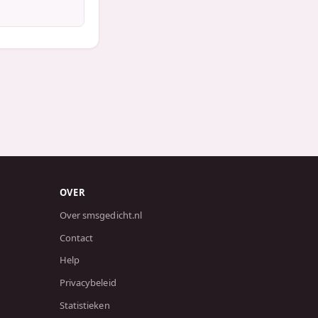
OVER
Over smsgedicht.nl
Contact
Help
Privacybeleid
Statistieken