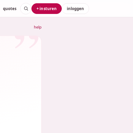
quotes
+ insturen
inloggen
help