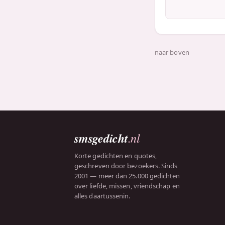
naar boven
smsgedicht
.nl
Korte gedichten en quotes,
geschreven door bezoekers. Sinds
2001 — meer dan 25.000 gedichten
over liefde, missen, vriendschap en
alles daartussenin.