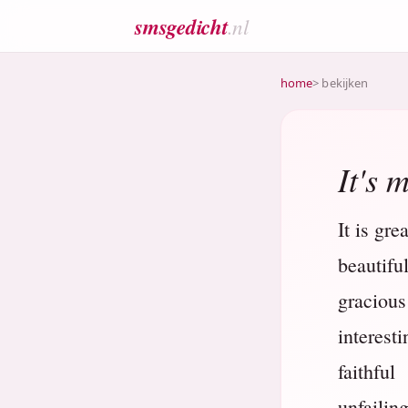
smsgedicht
.nl
home
> bekijken
It's 
It is grea
beautifu
gracious
interesti
faithful
unfailin