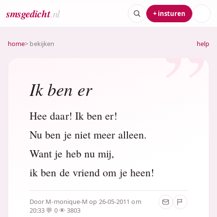
smsgedicht
.nl
+ insturen
home
> bekijken
help
Ik ben er
Hee daar! Ik ben er!
Nu ben je niet meer alleen.
Want je heb nu mij,
ik ben de vriend om je heen!
Door
M-monique-M
op 26-05-2011 om
20:33
0
3803