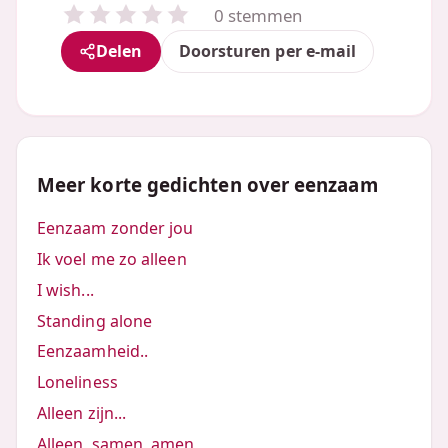
0 stemmen
Delen
Doorsturen per e-mail
Meer korte gedichten over eenzaam
Eenzaam zonder jou
Ik voel me zo alleen
I wish...
Standing alone
Eenzaamheid..
Loneliness
Alleen zijn...
Alleen, samen, amen