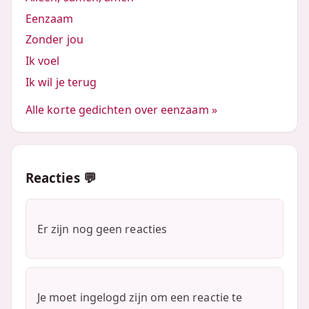
Eenzaam
Zonder jou
Ik voel
Ik wil je terug
Alle korte gedichten over eenzaam »
Reacties 💬
Er zijn nog geen reacties
Je moet ingelogd zijn om een reactie te