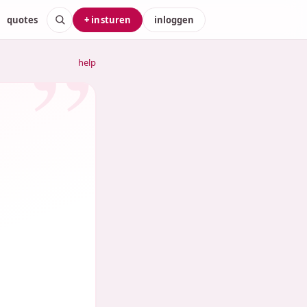
quotes
+ insturen
inloggen
help