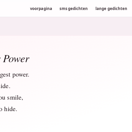
voorpagina
sms gedichten
lange gedichten
r Power
gest power.
side.
ou smile,
o hide.