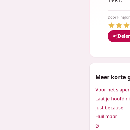
Door
PinaJo
Dele
Meer korte 
Voor het slape
Laat je hoofd n
Just because
Huil maar
ღ