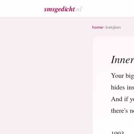
smsgedicht
.nl
home
> bekijken
Inne
Your big
hides in
And if y
there's n
1993.