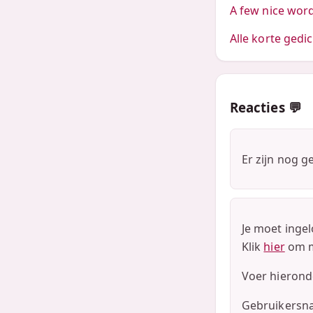
A few nice wor
Alle korte gedi
Reacties 💬
Er zijn nog g
Je moet ingel
Klik
hier
om m
Voer hieronde
Gebruikersn