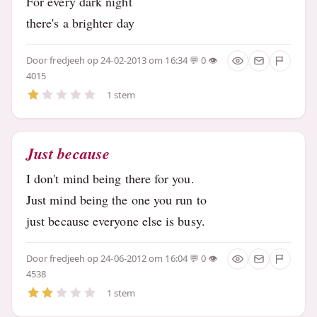
For every dark night
there's a brighter day
Door
fredjeeh
op 24-02-2013 om 16:34
0
4015
1 stem
Just because
I don't mind being there for you.
Just mind being the one you run to
just because everyone else is busy.
Door
fredjeeh
op 24-06-2012 om 16:04
0
4538
1 stem