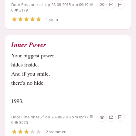
Door
PinaJones
op 28-08-2015 om 09:19
0
3179
1 stem
Inner Power
Your biggest power.
hides inside.
And if you smile,
there's no hide.
1993.
Door
PinaJones
op 28-08-2015 om 09:17
0
3575
2 stemmen