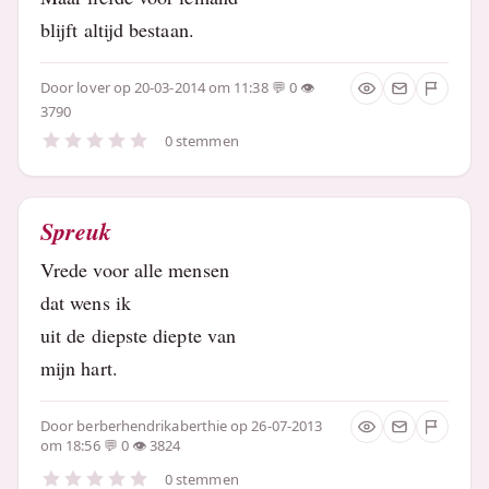
blijft altijd bestaan.
Door
lover
op 20-03-2014 om 11:38
0
3790
0 stemmen
Spreuk
Vrede voor alle mensen
dat wens ik
uit de diepste diepte van
mijn hart.
Door
berberhendrikaberthie
op 26-07-2013
om 18:56
0
3824
0 stemmen