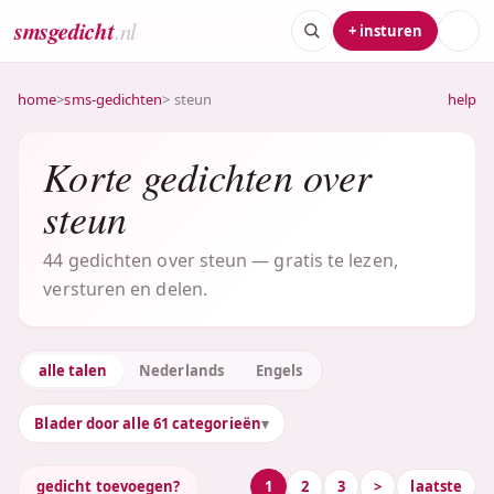
smsgedicht
.nl
+ insturen
home
>
sms-gedichten
> steun
help
Korte gedichten over
steun
44 gedichten over steun — gratis te lezen,
versturen en delen.
alle talen
Nederlands
Engels
Blader door alle 61 categorieën
gedicht toevoegen?
1
2
3
>
laatste