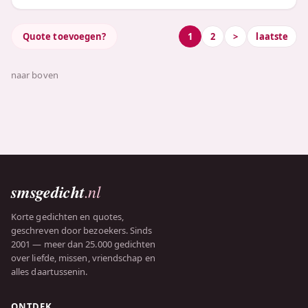
Quote toevoegen?
1
2
>
laatste
naar boven
smsgedicht
.nl
Korte gedichten en quotes,
geschreven door bezoekers. Sinds
2001 — meer dan 25.000 gedichten
over liefde, missen, vriendschap en
alles daartussenin.
ONTDEK