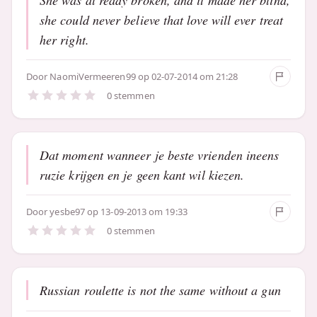
she could never believe that love will ever treat
her right.
Door
NaomiVermeeren99
op 02-07-2014 om 21:28
0 stemmen
Dat moment wanneer je beste vrienden ineens
ruzie krijgen en je geen kant wil kiezen.
Door
yesbe97
op 13-09-2013 om 19:33
0 stemmen
Russian roulette is not the same without a gun