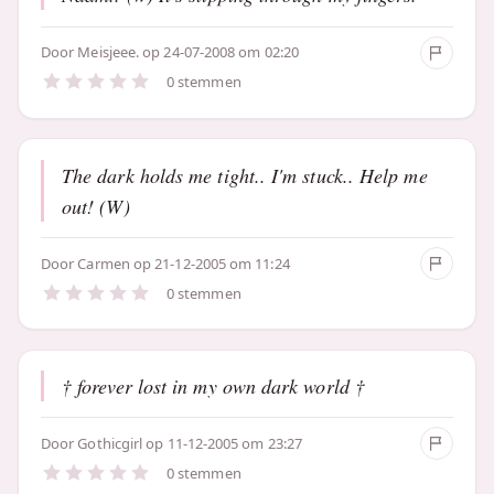
Door
Meisjeee.
op 24-07-2008 om 02:20
0 stemmen
The dark holds me tight.. I'm stuck.. Help me
out! (W)
Door
Carmen
op 21-12-2005 om 11:24
0 stemmen
† forever lost in my own dark world †
Door
Gothicgirl
op 11-12-2005 om 23:27
0 stemmen