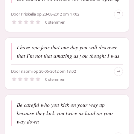
Door
Priskella
op 23-08-2012 om 17:02
0 stemmen
I have one fear that one day you will discover
that I'm not that amazing as you thought I was
Door
naomi
op 20-06-2012 om 18:02
0 stemmen
Be careful who you kick on your way up
because they kick you twice as hard on your
way down