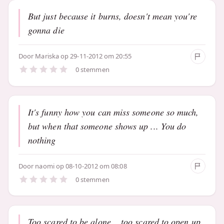
But just because it burns, doesn't mean you're
gonna die
Door
Mariska
op 29-11-2012 om 20:55
0 stemmen
It's funny how you can miss someone so much,
but when that someone shows up ... You do
nothing
Door
naomi
op 08-10-2012 om 08:08
0 stemmen
Too scared to be alone... too scared to open up