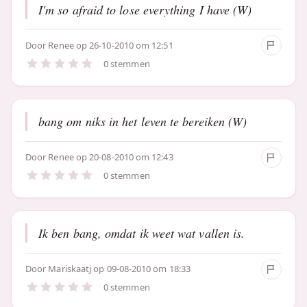
I'm so afraid to lose everything I have (W)
Door
Renee
op 26-10-2010 om 12:51
0 stemmen
bang om niks in het leven te bereiken (W)
Door
Renee
op 20-08-2010 om 12:43
0 stemmen
Ik ben bang, omdat ik weet wat vallen is.
Door
Mariskaatj
op 09-08-2010 om 18:33
0 stemmen