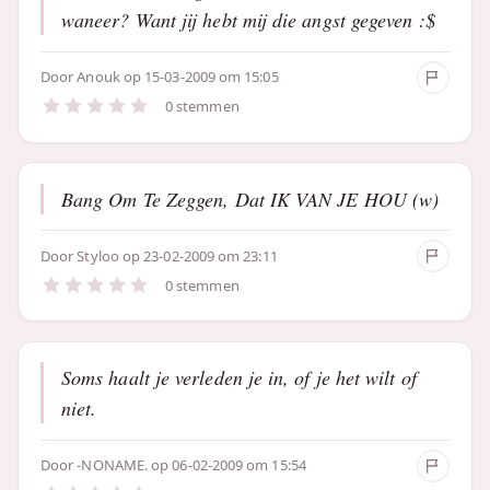
waneer? Want jij hebt mij die angst gegeven :$
Door
Anouk
op 15-03-2009 om 15:05
0 stemmen
Bang Om Te Zeggen, Dat IK VAN JE HOU (w)
Door
Styloo
op 23-02-2009 om 23:11
0 stemmen
Soms haalt je verleden je in, of je het wilt of
niet.
Door
-NONAME.
op 06-02-2009 om 15:54