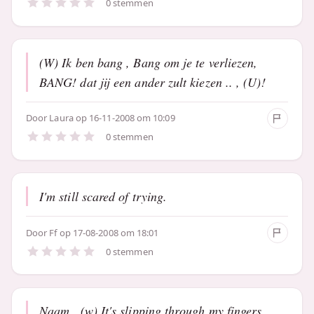
0 stemmen
(W) Ik ben bang , Bang om je te verliezen,
BANG! dat jij een ander zult kiezen .. , (U)!
Door
Laura
op 16-11-2008 om 10:09
0 stemmen
I'm still scared of trying.
Door
Ff
op 17-08-2008 om 18:01
0 stemmen
Naam.. (w) It's slipping through my fingers.