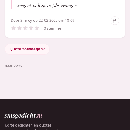
vergeet is hun liefde vroeger.
Door
Shirley
op 22-02-2005 om 18:09
0 stemmen
Quote toevoegen?
naar boven
smsgedicht
.nl
Korte gedichten en quotes,