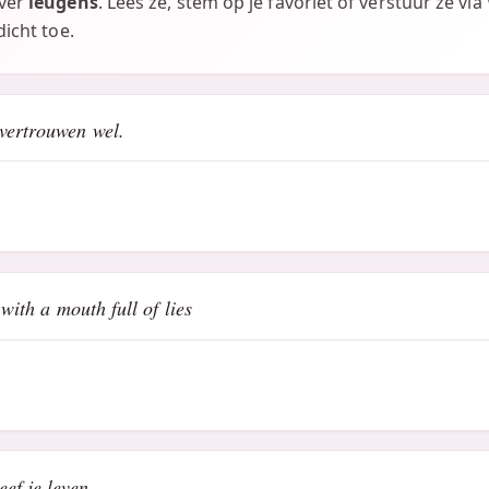
over
leugens
. Lees ze, stem op je favoriet of verstuur ze vi
icht toe.
vertrouwen wel.
 with a mouth full of lies
ef je leven.