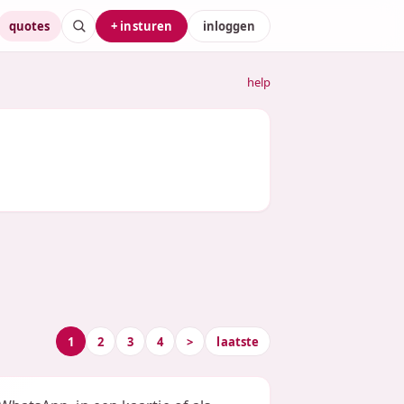
quotes
+ insturen
inloggen
help
1
2
3
4
>
laatste