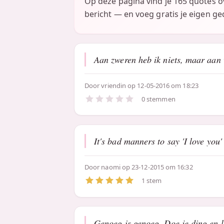
Op deze pagina vind je 165 quotes 
bericht — en voeg gratis je eigen ged
Aan zweren heb ik niets, maar aan 
Door
vriendin
op 12-05-2016 om 18:23
0 stemmen
It's bad manners to say 'I love you'
Door
naomi
op 23-12-2015 om 16:32
1 stem
Genoeg is genoeg. Doe je ding en le