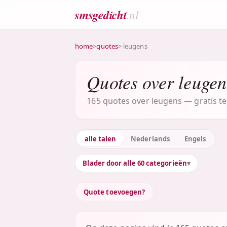
smsgedicht
.nl
home
>
quotes
> leugens
Quotes over leugen
165 quotes over leugens — gratis te
alle talen
Nederlands
Engels
Blader door alle 60 categorieën
Quote toevoegen?