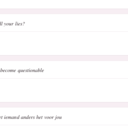
ll your lies?
s become questionable
oet iemand anders het voor jou