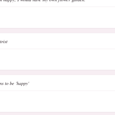
rist
ns to be 'happy'