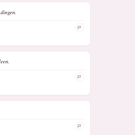
 dingen.
leen.