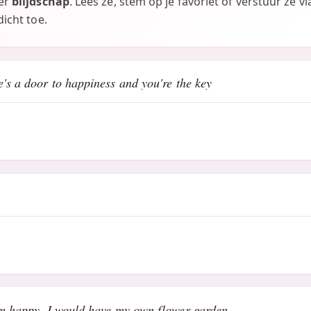
ver
blijdschap
. Lees ze, stem op je favoriet of verstuur ze v
icht toe.
e's a door to happiness and you're the key
'm happy, I would have my own flower garden.