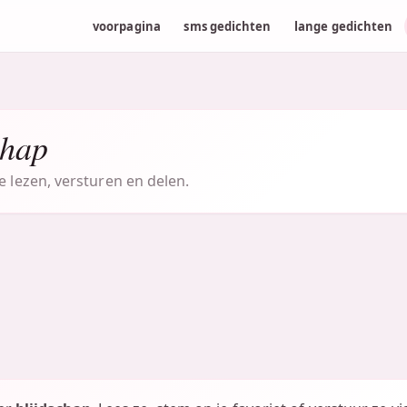
voorpagina
sms gedichten
lange gedichten
chap
e lezen, versturen en delen.