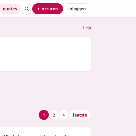
quotes
+ insturen
inloggen
help
1
2
>
laatste