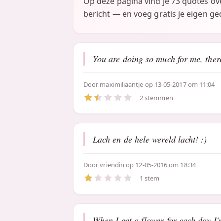
Op deze pagina vind je 73 quotes o
bericht — en voeg gratis je eigen ged
You are doing so much for me, ther
Door
maximiliaantje
op 13-05-2017 om 11:04
2 stemmen
Lach en de hele wereld lacht! :)
Door
vriendin
op 12-05-2016 om 18:34
1 stem
When I get a flower for each day I