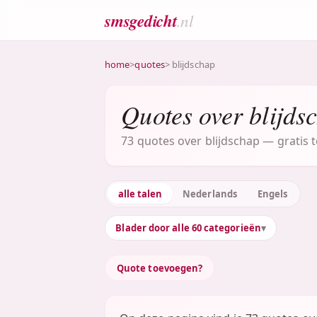
smsgedicht
.nl
home
>
quotes
> blijdschap
Quotes over blijds
73 quotes over blijdschap — gratis t
alle talen
Nederlands
Engels
Blader door alle 60 categorieën
Quote toevoegen?