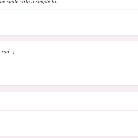
e smile with a simple hi.
 sad :)