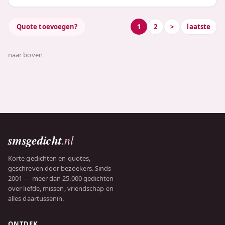
Quote toevoegen?
1
2
>
laatste
naar boven
smsgedicht
.nl
Korte gedichten en quotes,
geschreven door bezoekers. Sinds
2001 — meer dan 25.000 gedichten
over liefde, missen, vriendschap en
alles daartussenin.
ONTDEK