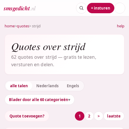
smsgedicht
.nl
+ insturen
home
>
quotes
> strijd
help
Quotes over strijd
62 quotes over strijd — gratis te lezen,
versturen en delen.
alle talen
Nederlands
Engels
Blader door alle 60 categorieën
Quote toevoegen?
1
2
>
laatste