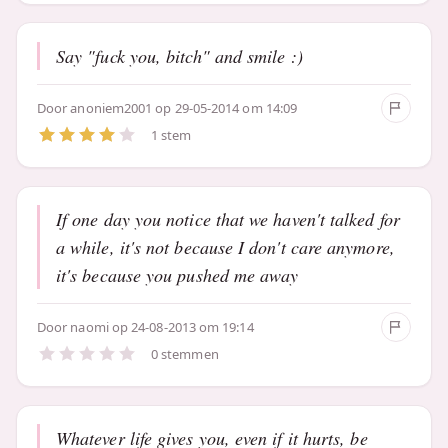
Say "fuck you, bitch" and smile :)
Door
anoniem2001
op 29-05-2014 om 14:09
1 stem
If one day you notice that we haven't talked for
a while, it's not because I don't care anymore,
it's because you pushed me away
Door
naomi
op 24-08-2013 om 19:14
0 stemmen
Whatever life gives you, even if it hurts, be