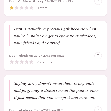
Door
Mij Mezelf & Ik
op 11-08-2013 om 13:25
1 stem
Pain is actually a precious gift because when
you're in pain you get to know your mistakes,
your friends and yourself
Door
Febetje
op 23-07-2013 om 18:28
0 stemmen
Saying sorry doesn't mean there is any guilt
and forgiving, it doesn't mean the pain is gone.
It just means that you accept it and move on.
Door
Febetje
op 23-07-2013 om 18:25