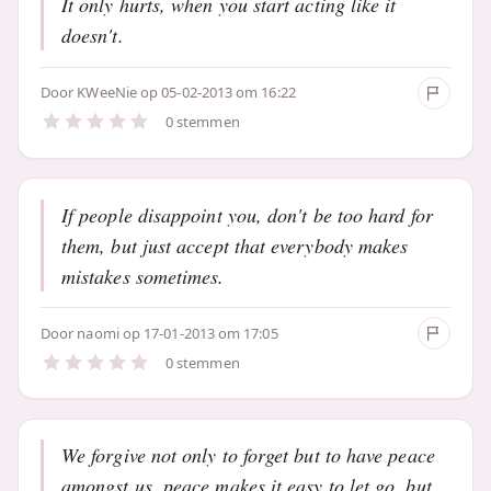
It only hurts, when you start acting like it
doesn't.
Door
KWeeNie
op 05-02-2013 om 16:22
0 stemmen
If people disappoint you, don't be too hard for
them, but just accept that everybody makes
mistakes sometimes.
Door
naomi
op 17-01-2013 om 17:05
0 stemmen
We forgive not only to forget but to have peace
amongst us, peace makes it easy to let go, but