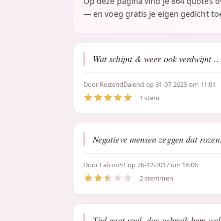
Op deze pagina vind je 864 quotes 
— en voeg gratis je eigen gedicht to
Wat schijnt & weer ook verdwijnt ..
Door
ReizendDalend
op 31-07-2023 om 11:01
1 stem
Negatieve mensen zeggen dat rozen
Door
Falcon51
op 26-12-2017 om 16:06
2 stemmen
Tijd gaat snel, dus gebruik hem wel 