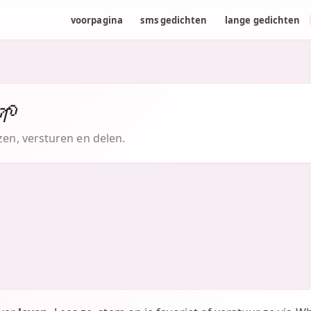
voorpagina
sms gedichten
lange gedichten
🌱
zen, versturen en delen.