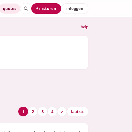
quotes
+ insturen
inloggen
help
1
2
3
4
>
laatste