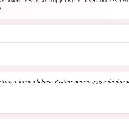
over
leven
. Lees ze, stem op je favoriet of verstuur ze via W
e.
struiken doornen hebben, Positieve mensen zeggen dat doorne
..