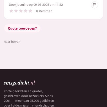
Door
Jasmine
op 09-01-2005 om 11:32
0 stemmen
Quote toevoegen?
naar boven
smsgedicht
.nl
Korte gedichten en quotes,
geschreven door bezoekers. Sinds
2001 — meer dan 25.000 gedichten
over liefde, missen, vriendschap en