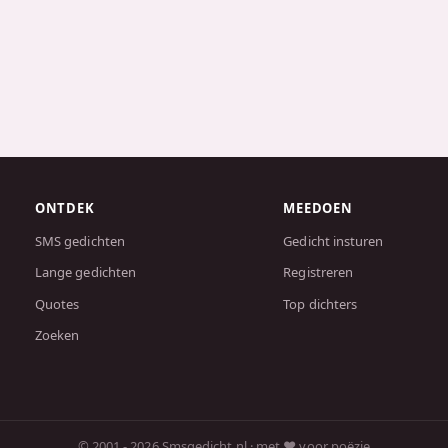
ONTDEK
MEEDOEN
SMS gedichten
Gedicht insturen
Lange gedichten
Registreren
Quotes
Top dichters
Zoeken
© 2001 - 2026 Smsgedicht.nl · met ❤️ voor poëzie