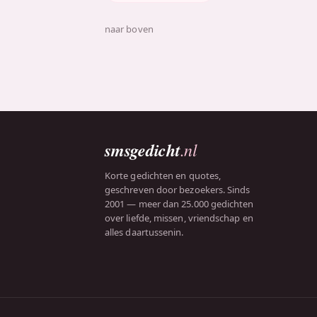
naar boven
smsgedicht
.nl
Korte gedichten en quotes,
geschreven door bezoekers. Sinds
2001 — meer dan 25.000 gedichten
over liefde, missen, vriendschap en
alles daartussenin.