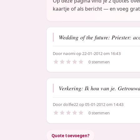
Op deze pagina vind je 2 quotes ove
kaartje of als bericht — en voeg grat
Wedding of the future: Priester: ac
Door
naomi
op 22-01-2012 om 16:43
0 stemmen
Verkering: Ik hou van je. Getrouwd:
Door
dolfie22
op 05-01-2012 om 14:43
0 stemmen
Quote toevoegen?