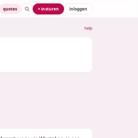
quotes
+ insturen
inloggen
help