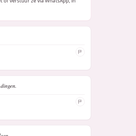
t of verstuur ze via WhatsApp, in
 dingen.
leen.