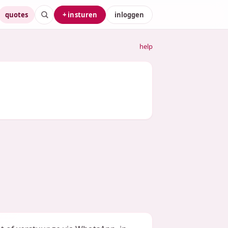
quotes
+ insturen
inloggen
help