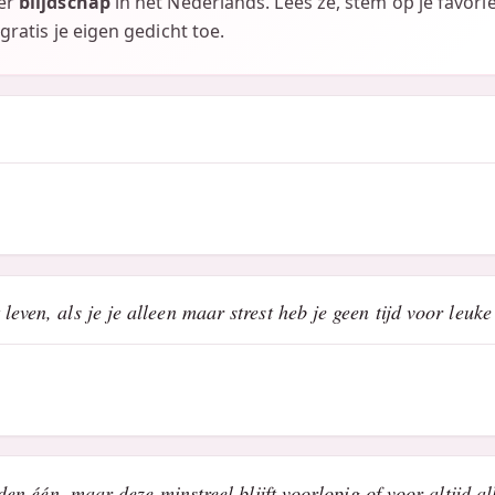
ver
blijdschap
in het Nederlands. Lees ze, stem op je favorie
gratis je eigen gedicht toe.
even, als je je alleen maar strest heb je geen tijd voor leuke
fden één, maar deze minstreel blijft voorlopig of voor altijd al