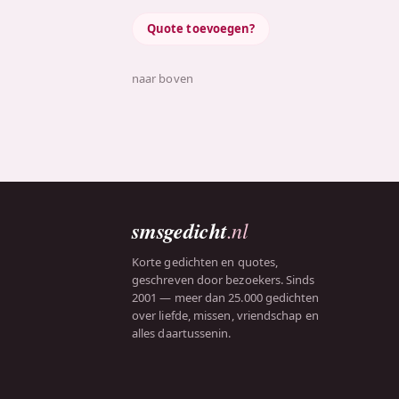
Quote toevoegen?
naar boven
smsgedicht
.nl
Korte gedichten en quotes,
geschreven door bezoekers. Sinds
2001 — meer dan 25.000 gedichten
over liefde, missen, vriendschap en
alles daartussenin.