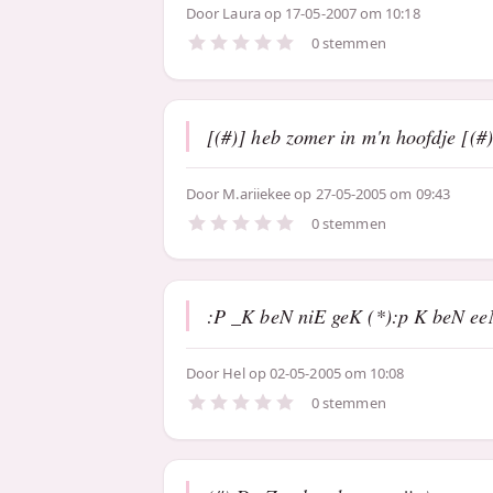
Door
Laura
op 17-05-2007 om 10:18
0 stemmen
[(#)] heb zomer in m'n hoofdje [(#)
Door
M.ariiekee
op 27-05-2005 om 09:43
0 stemmen
:P _K beN niE geK (*):p K beN ee
Door
Hel
op 02-05-2005 om 10:08
0 stemmen