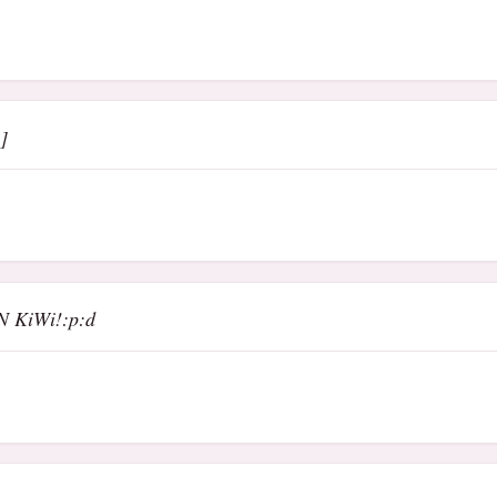
]
N KiWi!:p:d