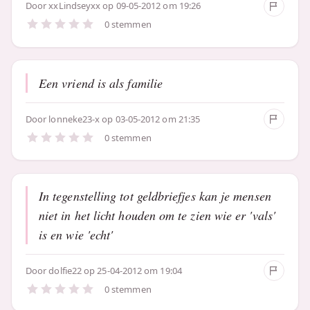
Door
xxLindseyxx
op 09-05-2012 om 19:26
0 stemmen
Een vriend is als familie
Door
lonneke23-x
op 03-05-2012 om 21:35
0 stemmen
In tegenstelling tot geldbriefjes kan je mensen
niet in het licht houden om te zien wie er 'vals'
is en wie 'echt'
Door
dolfie22
op 25-04-2012 om 19:04
0 stemmen