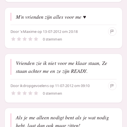
M'n vrienden zijn alles voor me ♥
Door
'xMaxime
op 13-07-2012 om 20:18
0 stemmen
Vrienden zie ik niet voor me klaar staan, Ze
staan achter me en ze zijn READY.
Door
ikdropgevoelens
op 11-07-2012 om 09:10
0 stemmen
Als je me alleen nodigt bent als je wat nodig
hebt, laat dan ook maar zitten!