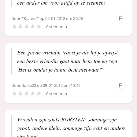
een ander om voor altijd op te steunen!
Door
*Rianne*
op 09-01-2012 om 20:23
0 stemmen
Een goede vriendin troost je als hij je afwijst,
een beste vriendin gaat naar hem toe en zegt
'Het is omdat je homo bent,nietwaar?'
Door
dolfie22
op 09-01-2012 om 13:42
0 stemmen
Vrienden zijn zoals BORSTEN: sommige zijn
groot, andere klein, sommige zijn echt en andere
zijn fake!