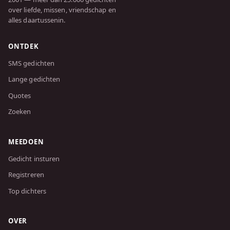
over liefde, missen, vriendschap en
alles daartussenin.
ONTDEK
SMS gedichten
Lange gedichten
Quotes
Zoeken
MEEDOEN
Gedicht insturen
Registreren
Top dichters
OVER