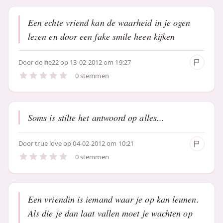
Een echte vriend kan de waarheid in je ogen
lezen en door een fake smile heen kijken
Door
dolfie22
op 13-02-2012 om 19:27
0 stemmen
Soms is stilte het antwoord op alles...
Door
true love
op 04-02-2012 om 10:21
0 stemmen
Een vriendin is iemand waar je op kan leunen.
Als die je dan laat vallen moet je wachten op