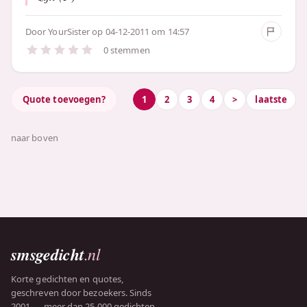
Door
YourSister
op 04-12-2011 om 14:57
0 stemmen
Quote toevoegen?
1
2
3
4
>
laatste
naar boven
smsgedicht
.nl
Korte gedichten en quotes,
geschreven door bezoekers. Sinds
2001 — meer dan 25.000 gedichten