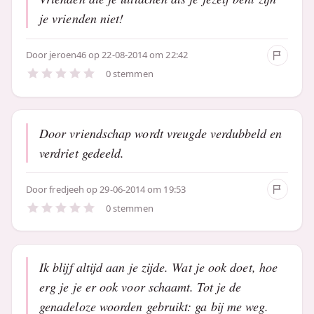
je vrienden niet!
Door
jeroen46
op 22-08-2014 om 22:42
0 stemmen
Door vriendschap wordt vreugde verdubbeld en
verdriet gedeeld.
Door
fredjeeh
op 29-06-2014 om 19:53
0 stemmen
Ik blijf altijd aan je zijde. Wat je ook doet, hoe
erg je je er ook voor schaamt. Tot je de
genadeloze woorden gebruikt: ga bij me weg.