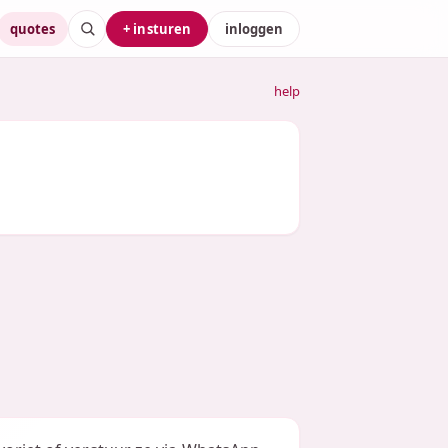
quotes
+ insturen
inloggen
help