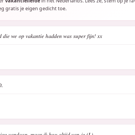
ver
vakantieliefde
in het Nederlands. Lees ze, stem op je fa
eg gratis je eigen gedicht toe.
d die we op vakantie hadden was super fijn! xx
t.
jou vandaan, maar ik hou altijd van je (L)