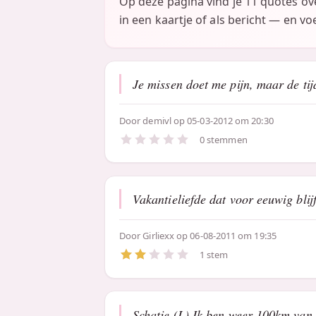
Op deze pagina vind je 11 quotes o
in een kaartje of als bericht — en vo
Je missen doet me pijn, maar de tij
Door
demivl
op 05-03-2012 om 20:30
0 stemmen
Vakantieliefde dat voor eeuwig blijf
Door
Girliexx
op 06-08-2011 om 19:35
1 stem
Schatje (L) Ik ben weer 100km van 