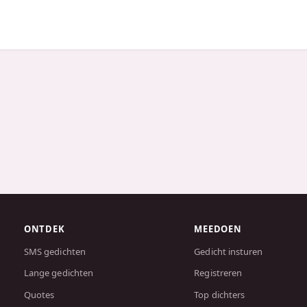
ONTDEK
MEEDOEN
SMS gedichten
Gedicht insturen
Lange gedichten
Registreren
Quotes
Top dichters