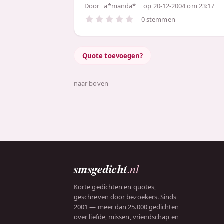
Door
_a*manda*__
op 20-12-2004 om 23:17
0 stemmen
Quote toevoegen?
naar boven
smsgedicht
.nl
Korte gedichten en quotes,
geschreven door bezoekers. Sinds
2001 — meer dan 25.000 gedichten
over liefde, missen, vriendschap en