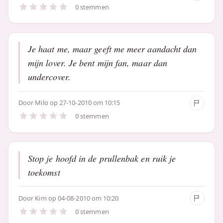
0 stemmen
Je haat me, maar geeft me meer aandacht dan
mijn lover. Je bent mijn fan, maar dan
undercover.
Door
Milo
op 27-10-2010 om 10:15
0 stemmen
Stop je hoofd in de prullenbak en ruik je
toekomst
Door
Kim
op 04-08-2010 om 10:20
0 stemmen