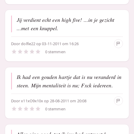
Jij verdient echt een high five! ...in je gezicht
...met een knuppel.
Door
dolfie22
op 03-11-2011 om 16:26
0 stemmen
Ik had een gouden hartje dat is nu veranderd in
steen. Mijn mentaliteit is nu; Fxck iedereen.
Door
x11xO9x10x
op 28-08-2011 om 20:08
0 stemmen