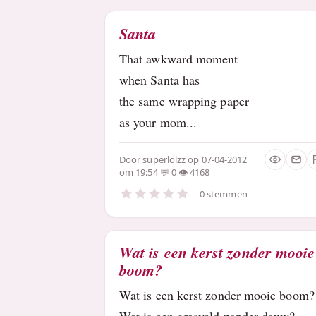
Santa
That awkward moment
when Santa has
the same wrapping paper
as your mom...
Door
superlolzz
op 07-04-2012
om 19:54
0
4168
0 stemmen
Wat is een kerst zonder mooie
boom?
Wat is een kerst zonder mooie boom
Wat is een grasveld zonder dauw?