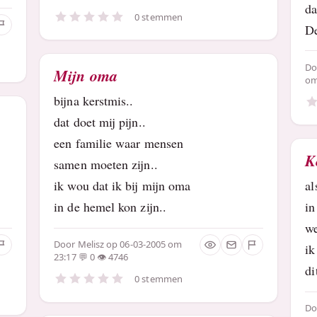
da
0 stemmen
De
D
Mijn oma
om
bijna kerstmis..
dat doet mij pijn..
een familie waar mensen
K
samen moeten zijn..
ik wou dat ik bij mijn oma
al
in de hemel kon zijn..
in
we
Door
Melisz
op 06-03-2005 om
ik
23:17
0
4746
di
0 stemmen
D