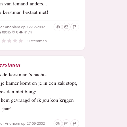
n van iemand anders....
 kerstman bestaat niet!
oor
Anoniem
op 12-12-2002
 09:46
0
4174
0 stemmen
erstman
s de kerstman 's nachts
 je kamer komt en je in een zak stopt,
es dan niet bang:
 hem gevraagd of ik jou kon krijgen
t jaar!
oor
Anoniem
op 27-09-2002