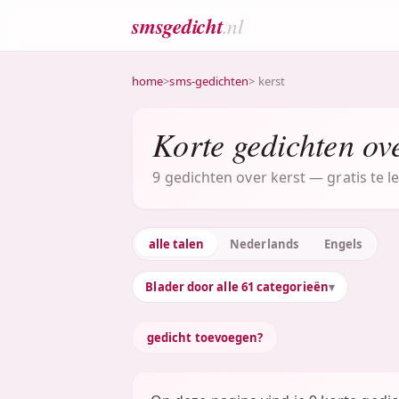
smsgedicht
.nl
home
>
sms-gedichten
> kerst
Korte gedichten ove
9 gedichten over kerst — gratis te l
alle talen
Nederlands
Engels
Blader door alle 61 categorieën
gedicht toevoegen?