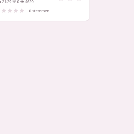
 21:29
0
4620
0 stemmen