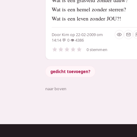
Wat is een hemel zonder sterren?
Wat is een leven zonder JOU?!
Door
Kim
op 22-02-2009 om
14:14
0
4386
0 stemmen
gedicht toevoegen?
naar boven