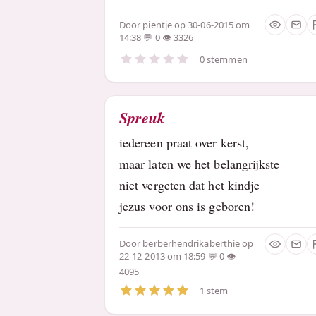
Door
pientje
op 30-06-2015 om
14:38
0
3326
0 stemmen
Spreuk
iedereen praat over kerst,
maar laten we het belangrijkste
niet vergeten dat het kindje
jezus voor ons is geboren!
Door
berberhendrikaberthie
op
22-12-2013 om 18:59
0
4095
1 stem