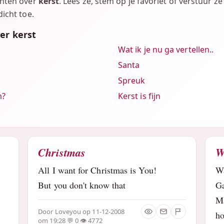
chten over
kerst
. Lees ze, stem op je favoriet of verstuur ze
icht toe.
er kerst
Wat ik je nu ga vertellen..
Santa
Spreuk
m?
Kerst is fijn
Christmas
W
All I want for Christmas is You!
Wa
But you don't know that
Ga
Ma
Door
Loveyou
op 11-12-2008
h
om 19:28
0
4772