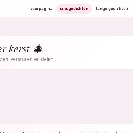
voorpagina
sms gedichten
lange gedichten
r kerst 🎄
ezen, versturen en delen.