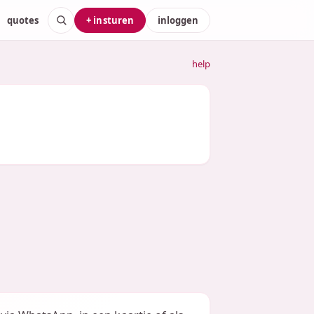
quotes
+ insturen
inloggen
help