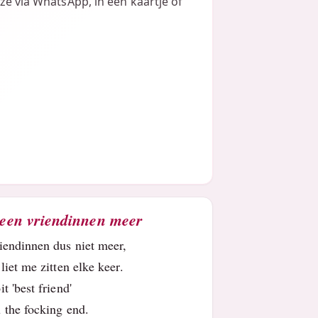
 ze via WhatsApp, in een kaartje of
een vriendinnen meer
iendinnen dus niet meer,
 liet me zitten elke keer.
it 'best friend'
 the focking end.