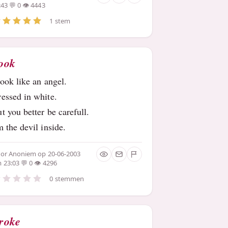
:43
0
4443
1 stem
ook
look like an angel.
essed in white.
t you better be carefull.
m the devil inside.
oor
Anoniem
op 20-06-2003
 23:03
0
4296
0 stemmen
roke