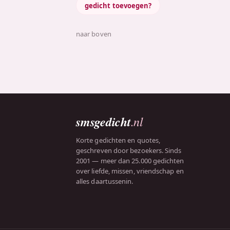
gedicht toevoegen?
naar boven
smsgedicht
.nl
Korte gedichten en quotes,
geschreven door bezoekers. Sinds
2001 — meer dan 25.000 gedichten
over liefde, missen, vriendschap en
alles daartussenin.