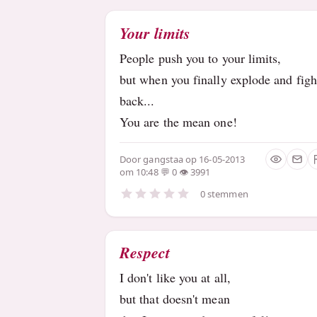
Your limits
People push you to your limits,
but when you finally explode and figh
back...
You are the mean one!
Door
gangstaa
op 16-05-2013
om 10:48
0
3991
0 stemmen
Respect
I don't like you at all,
but that doesn't mean