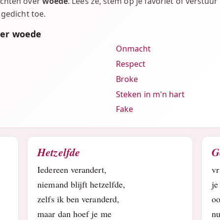
ichten over
woede
. Lees ze, stem op je favoriet of verstuur
 gedicht toe.
ver woede
Onmacht
Respect
Broke
Steken in m'n hart
Fake
Hetzelfde
G
Iedereen verandert,
vr
niemand blijft hetzelfde,
je
zelfs ik ben veranderd,
oo
maar dan hoef je me
nu