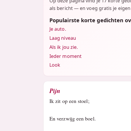
Op deze pagina vind je 17 korte ged
als bericht — en voeg gratis je eigen
Populairste korte gedichten o
Je auto.
Laag niveau
Als ik jou zie.
Ieder moment
Look
Pijn
Ik zit op een stoel;
En verzwijg een boel.