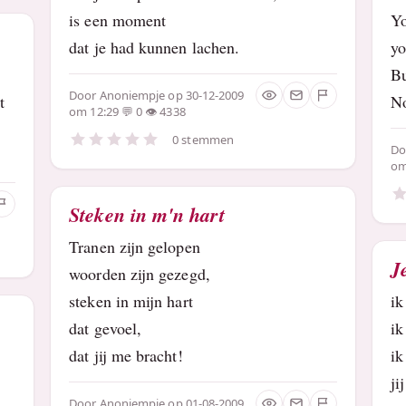
is een moment
Yo
dat je had kunnen lachen.
yo
B
Door
Anoniempje
op 30-12-2009
t
No
om 12:29
0
4338
0 stemmen
D
om
Steken in m'n hart
Tranen zijn gelopen
J
woorden zijn gezegd,
steken in mijn hart
ik
dat gevoel,
ik
dat jij me bracht!
ik
ji
Door
Anoniempje
op 01-08-2009