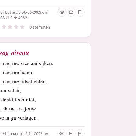
oor
Lotte
op 08-06-2009 om
:08
0
4062
0 stemmen
aag niveau
 mag me vies aankijken,
e mag me haten,
 mag me uitschelden.
aar schat,
 denkt toch niet,
t ik me tot jouw
veau ga verlagen.
oor
Lenaa
op 14-11-2006 om