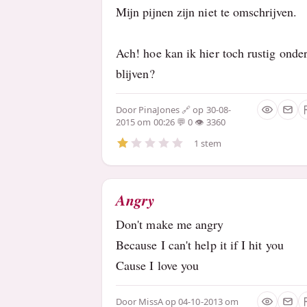
Mijn pijnen zijn niet te omschrijven.
Ach! hoe kan ik hier toch rustig onde
blijven?
Door
PinaJones
op 30-08-
2015 om 00:26
0
3360
1 stem
Angry
Don't make me angry
Because I can't help it if I hit you
Cause I love you
Door
MissA
op 04-10-2013 om