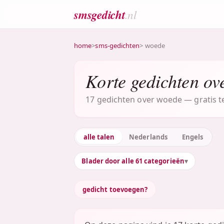
smsgedicht
.nl
home
>
sms-gedichten
> woede
Korte gedichten ov
17 gedichten over woede — gratis te
alle talen
Nederlands
Engels
Blader door alle 61 categorieën
gedicht toevoegen?