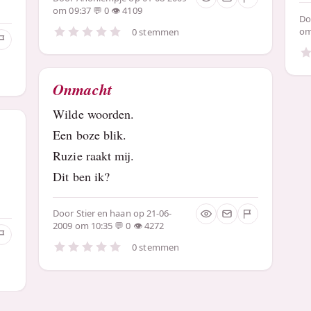
om 09:37
0
4109
D
om
0 stemmen
Onmacht
Wilde woorden.
Een boze blik.
Ruzie raakt mij.
Dit ben ik?
Door
Stier en haan
op 21-06-
2009 om 10:35
0
4272
0 stemmen