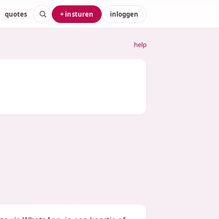
quotes
+ insturen
inloggen
help