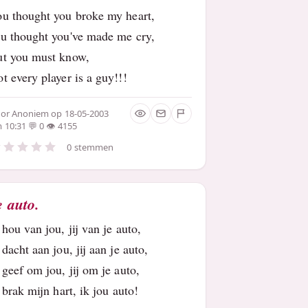
u thought you broke my heart,
u thought you've made me cry,
ut you must know,
t every player is a guy!!!
oor
Anoniem
op 18-05-2003
 10:31
0
4155
0 stemmen
e auto.
 hou van jou, jij van je auto,
 dacht aan jou, jij aan je auto,
 geef om jou, jij om je auto,
j brak mijn hart, ik jou auto!