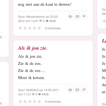
nog niet aan de kant te duwen!
D
08
Door
Alexanderina
op 25-03-
r
2012 om 12:01
0
4040
0 stemmen
L
Als ik jou zie.
Je
Als ik jou zie,
J
Zie ik de zee,
Je
Zie ik de zee....
M
Moet ik kotsen.
Je
da
Door
RedDevil
op 14-05-2011
ni
om 11:31
0
4406
0 stemmen
D