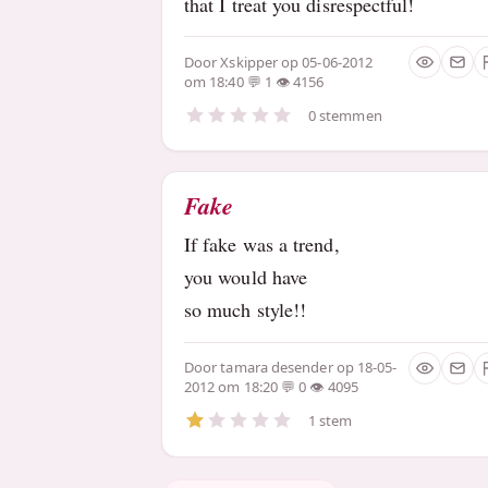
that I treat you disrespectful!
Door
Xskipper
op 05-06-2012
om 18:40
1
4156
0 stemmen
Fake
If fake was a trend,
you would have
so much style!!
Door
tamara desender
op 18-05-
2012 om 18:20
0
4095
1 stem