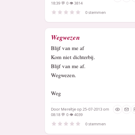
18:39
0
3814
0 stemmen
Wegwezen
Blijf van me af
Kom niet dichterbij.
Blijf van me af.
Wegwezen.
Weg
Door
Mereltje
op 25-07-2013 om
08:18
0
4039
0 stemmen