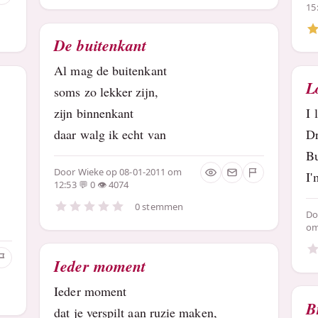
15
De buitenkant
Al mag de buitenkant
L
soms zo lekker zijn,
zijn binnenkant
I 
daar walg ik echt van
Dr
Bu
Door
Wieke
op 08-01-2011 om
I'
12:53
0
4074
0 stemmen
D
om
Ieder moment
Ieder moment
B
dat je verspilt aan ruzie maken,