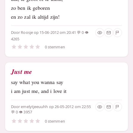
zo ben ik geboren
en zo zal ik altijd zijn!
Door
Roosje
op 15-06-2012 om 20:41
0
4265
0 stemmen
Just me
say what you wanna say
i am just me, and i love it
Door
emelytjeeuuhh
op 26-05-2012 om 22:55
0
3957
0 stemmen