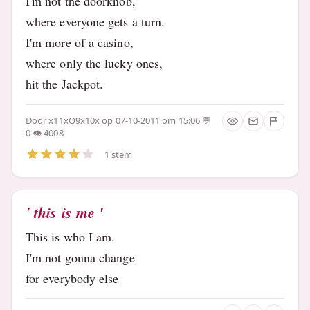
I'm not the doorknob,
where everyone gets a turn.
I'm more of a casino,
where only the lucky ones,
hit the Jackpot.
Door
x11xO9x10x
op 07-10-2011 om 15:06
0
4008
1 stem
' this is me '
This is who I am.
I'm not gonna change
for everybody else