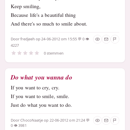
Keep smiling,
Because life's a beautiful thing
And there's so much to smile about.
Door
fredjeeh
op 24-06-2012 om 15:55
0
4227
0 stemmen
Do what you wanna do
If you want to cry, cry.
If you want to smile, smile.
Just do what you want to do.
Door
ChocoNaatje
op 22-06-2012 om 21:24
0
3981