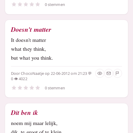
0 stemmen
Doesn't matter
It doesn't matter
what they think,
but what you think.
Door
ChocoNaatje
op 22-06-2012 om 21:23
0
4022
0 stemmen
Dit ben ik
noem mij maar lelijk,
dik, te groot of te klein,