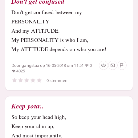
Don't get confused
Don't get confused between my
PERSONALITY
And my ATTITUDE.
My PERSONALITY is who I am,
My ATTITUDE depends on who you are!
Door
gangstaa
op 16-05-2013 om 11:51
0
4025
0 stemmen
Keep your..
So keep your head high,
Keep your chin up,
And most importantly,