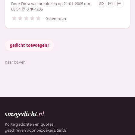
Door
Dora van breukelen
op 21-01-2005 om
08:54
0
4205
0 stemmen
gedicht toevoegen?
naar boven
smsgedicht
.nl
Korte gedichten en quotes,
geschreven door bezoekers. Sinds