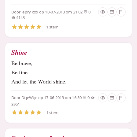
Door
lepry xxx
op 10-07-2013 om 21:02
0
4143
1 stem
Shine
Be brave,
Be fine
And let the World shine.
Door
DtjeWtje
op 17-06-2013 om 16:50
0
3951
1 stem