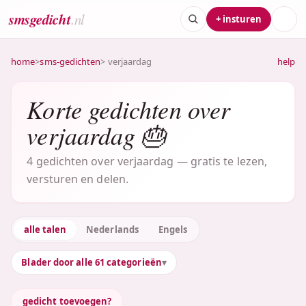
smsgedicht
.nl
+ insturen
home
>
sms-gedichten
> verjaardag
help
Korte gedichten over
verjaardag 🎂
4 gedichten over verjaardag — gratis te lezen,
versturen en delen.
alle talen
Nederlands
Engels
Blader door alle 61 categorieën
gedicht toevoegen?