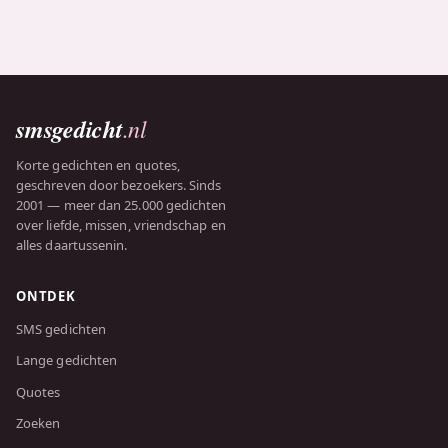
smsgedicht
.nl
Korte gedichten en quotes,
geschreven door bezoekers. Sinds
2001 — meer dan 25.000 gedichten
over liefde, missen, vriendschap en
alles daartussenin.
ONTDEK
SMS gedichten
Lange gedichten
Quotes
Zoeken