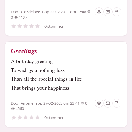
Door
x-ezzielove-x
op 22-02-2011 om 12:48
0
4137
0 stemmen
Greetings
A birthday greeting
To wish you nothing less
Than all the special things in life
That brings your happiness
Door
Anoniem
op 27-02-2003 om 23:41
0
4560
0 stemmen