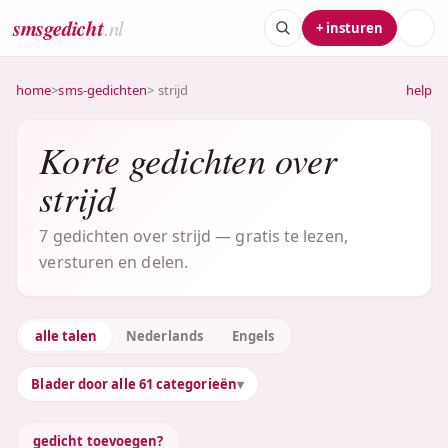
smsgedicht
.nl
+ insturen
home
>
sms-gedichten
> strijd
help
Korte gedichten over
strijd
7 gedichten over strijd — gratis te lezen,
versturen en delen.
alle talen
Nederlands
Engels
Blader door alle 61 categorieën
gedicht toevoegen?