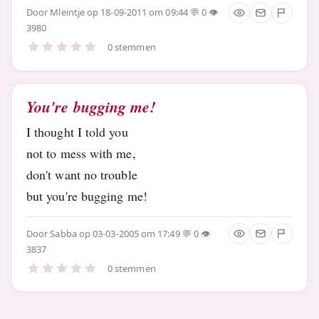
Door
Mleintje
op 18-09-2011 om 09:44
0
3980
0 stemmen
You're bugging me!
I thought I told you
not to mess with me,
don't want no trouble
but you're bugging me!
Door
Sabba
op 03-03-2005 om 17:49
0
3837
0 stemmen