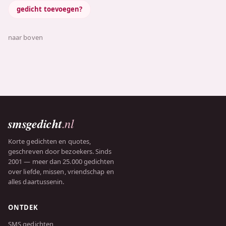
gedicht toevoegen?
naar boven
smsgedicht
.nl
Korte gedichten en quotes,
geschreven door bezoekers. Sinds
2001 — meer dan 25.000 gedichten
over liefde, missen, vriendschap en
alles daartussenin.
ONTDEK
SMS gedichten