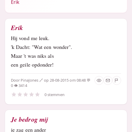
Erik
Erik
Hij vond me leuk.
'k Dacht: "Wat een wonder".
Maar 't was niks als
een geile opdonder!
Door
PinaJones
op 28-08-2015 om 08:48
0
3414
0 stemmen
Je bedrog mij
je zag een ander