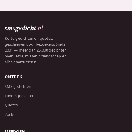
smsgedicht
.nl
Korte gedichten en quotes,
geschreven door bezoekers. Sinds
2001 — meer dan 25.000 gedichten
over liefde, missen, vriendschap en
alles daartussenin.
ONTDEK
SMS gedichten
Lange gedichten
Quotes
Zoeken
MEEDOEN