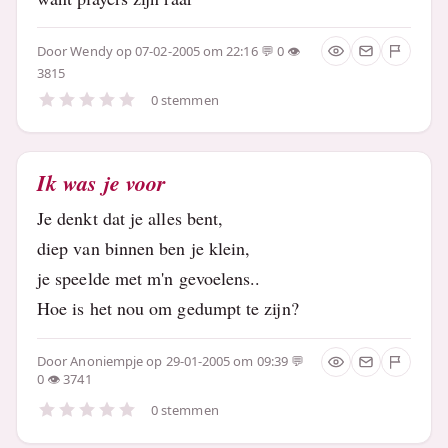
Door
Wendy
op 07-02-2005 om 22:16
0
3815
0 stemmen
Ik was je voor
Je denkt dat je alles bent,
diep van binnen ben je klein,
je speelde met m'n gevoelens..
Hoe is het nou om gedumpt te zijn?
Door
Anoniempje
op 29-01-2005 om 09:39
0
3741
0 stemmen