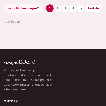
gedicht toevoegen?
1
2
3
4
>
laatste
naar boven
smsgedicht
.nl
Korte gedichten en quotes,
geschreven door bezoekers. Sinds
2001 — meer dan 25.000 gedichten
over liefde, missen, vriendschap en
alles daartussenin.
ONTDEK