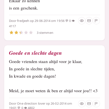
Elkaar zo kennen
is een geschenk.
Door
fredjeeh
op 29-06-2014 om 19:56
0
4117
3 stemmen
Goede en slechte dagen
Goede vrienden staan altijd voor je klaar,
In goede in slechte tijden,
In kwade en goede dagen!
Meid, je moet weten ik ben er altijd voor jou!! <3
Door
One direction lover
op 26-02-2014 om
19:01
0
4802