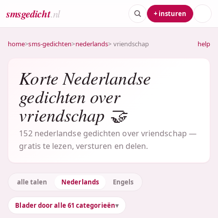
smsgedicht
.nl
+ insturen
home
>
sms-gedichten
>
nederlands
> vriendschap
help
Korte Nederlandse
gedichten over
vriendschap 🤝
152 nederlandse gedichten over vriendschap —
gratis te lezen, versturen en delen.
alle talen
Nederlands
Engels
Blader door alle 61 categorieën