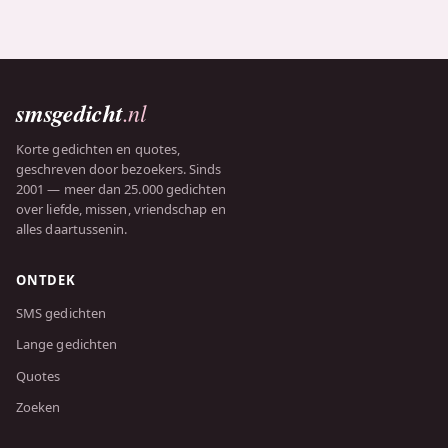
smsgedicht
.nl
Korte gedichten en quotes,
geschreven door bezoekers. Sinds
2001 — meer dan 25.000 gedichten
over liefde, missen, vriendschap en
alles daartussenin.
ONTDEK
SMS gedichten
Lange gedichten
Quotes
Zoeken