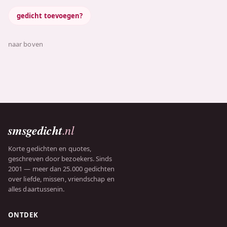
gedicht toevoegen?
naar boven
smsgedicht
.nl
Korte gedichten en quotes,
geschreven door bezoekers. Sinds
2001 — meer dan 25.000 gedichten
over liefde, missen, vriendschap en
alles daartussenin.
ONTDEK