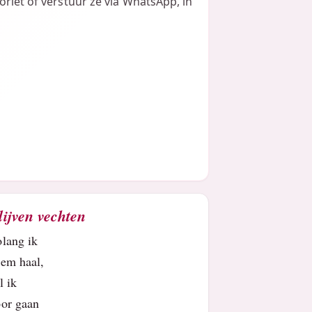
oriet of verstuur ze via WhatsApp, in
lijven vechten
olang ik
dem haal,
al ik
oor gaan