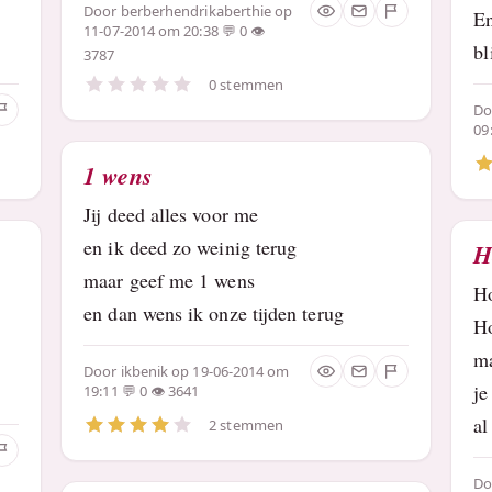
Door
berberhendrikaberthie
op
E
11-07-2014 om 20:38
0
bl
3787
0 stemmen
D
09
1 wens
Jij deed alles voor me
en ik deed zo weinig terug
H
maar geef me 1 wens
Ho
en dan wens ik onze tijden terug
Ho
ma
Door
ikbenik
op 19-06-2014 om
je
19:11
0
3641
al
2 stemmen
D