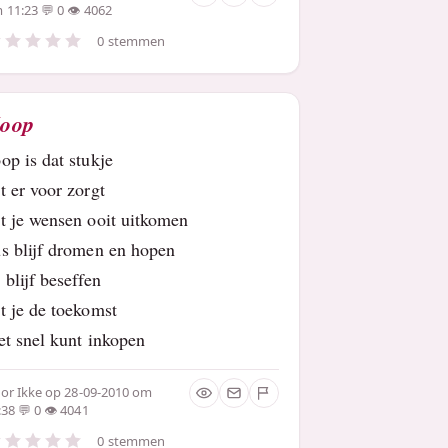
 11:23
0
4062
0 stemmen
oop
op is dat stukje
t er voor zorgt
t je wensen ooit uitkomen
s blijf dromen en hopen
 blijf beseffen
t je de toekomst
et snel kunt inkopen
oor
Ikke
op 28-09-2010 om
:38
0
4041
0 stemmen