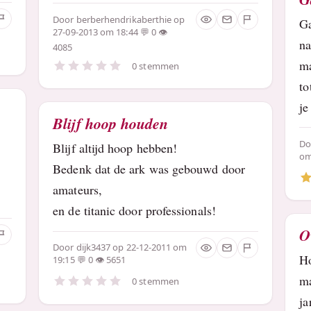
Door
berberhendrikaberthie
op
G
27-09-2013 om 18:44
0
na
4085
m
0 stemmen
to
je
Blijf hoop houden
D
Blijf altijd hoop hebben!
om
Bedenk dat de ark was gebouwd door
amateurs,
en de titanic door professionals!
O
Door
dijk3437
op 22-12-2011 om
Ho
19:15
0
5651
ma
0 stemmen
ja