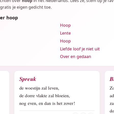
ichten over
hoop
in het Nederlands. Lees ze, stem op je fav
gratis je eigen gedicht toe.
ver hoop
Hoop
Lente
Hoop
Liefde loof je niet uit
Over en gedaan
Spreuk
B
de woestijn zal leven,
Z
de dorre vlakte zal bloeien,
a
nog even, en dan is het zover!
z
d