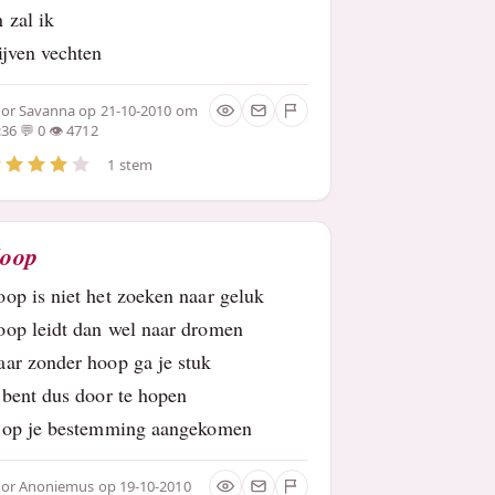
n zal ik
ijven vechten
oor
Savanna
op 21-10-2010 om
:36
0
4712
1 stem
oop
op is niet het zoeken naar geluk
op leidt dan wel naar dromen
ar zonder hoop ga je stuk
 bent dus door te hopen
 op je bestemming aangekomen
oor
Anoniemus
op 19-10-2010