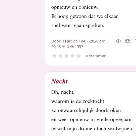
opnieuw en opnieuw.
Ik hoop gewoon dat we elkaar
snel weer gaan spreken.
Door
Heart
op 19-07-2020 om
00:48
0
1557
0 stemmen
Nacht
Oh, nacht,
waarom is de zoektocht
zo onwaarschijnlijk doorbroken
en weer opnieuw in vrede opgegaan
terwijl mijn dromen toch verdwijnen