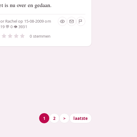
t is nu over en gedaan.
oor
Rachel
op 15-08-2009 om
:19
0
3931
0 stemmen
1
2
>
laatste