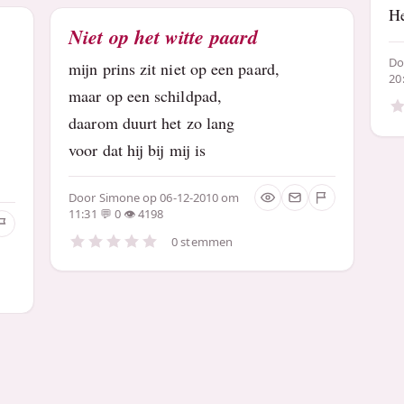
He
Niet op het witte paard
D
mijn prins zit niet op een paard,
20
maar op een schildpad,
daarom duurt het zo lang
voor dat hij bij mij is
Door
Simone
op 06-12-2010 om
11:31
0
4198
0 stemmen