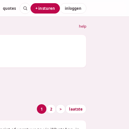
quotes
+ insturen
inloggen
help
1
2
>
laatste