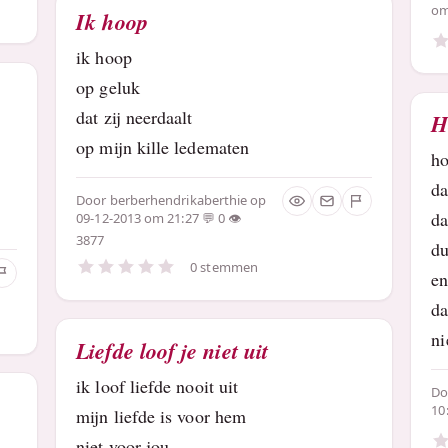
om
Ik hoop
ik hoop
op geluk
dat zij neerdaalt
H
op mijn kille ledematen
ho
da
Door
berberhendrikaberthie
op
da
09-12-2013 om 21:27
0
3877
du
0 stemmen
en
da
ni
Liefde loof je niet uit
ik loof liefde nooit uit
D
10
mijn liefde is voor hem
niet voor jou