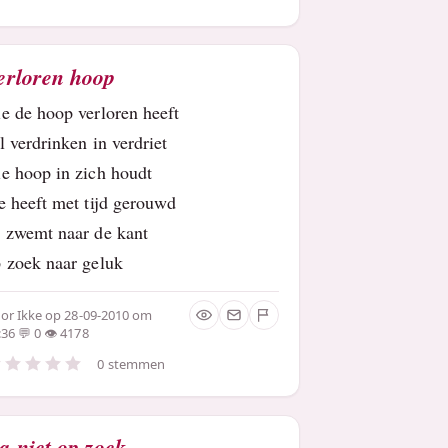
erloren hoop
e de hoop verloren heeft
l verdrinken in verdriet
e hoop in zich houdt
e heeft met tijd gerouwd
 zwemt naar de kant
 zoek naar geluk
oor
Ikke
op 28-09-2010 om
:36
0
4178
0 stemmen
a niet op zoek