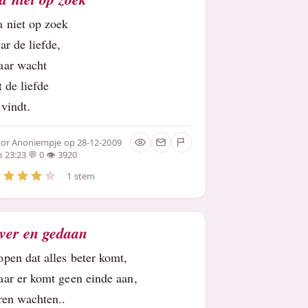
a niet op zoek
ar de liefde,
aar wacht
t de liefde
 vindt.
oor
Anoniempje
op 28-12-2009
 23:23
0
3920
1 stem
ver en gedaan
pen dat alles beter komt,
ar er komt geen einde aan,
ren wachten..