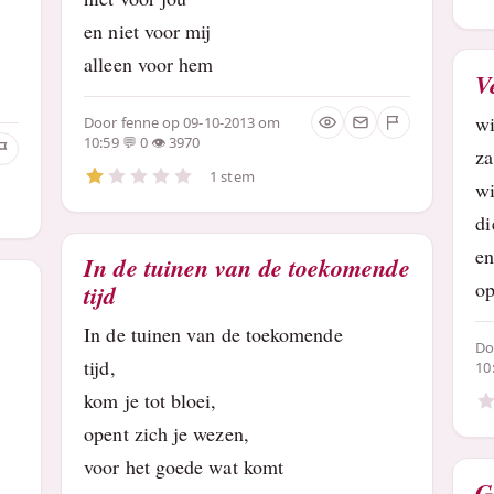
en niet voor mij
alleen voor hem
V
wi
Door
fenne
op 09-10-2013 om
10:59
0
3970
za
1 stem
wi
di
en
In de tuinen van de toekomende
op
tijd
In de tuinen van de toekomende
D
tijd,
10
kom je tot bloei,
opent zich je wezen,
voor het goede wat komt
G