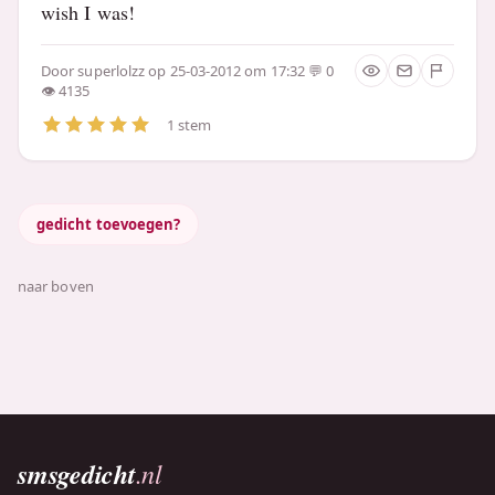
wish I was!
Door
superlolzz
op 25-03-2012 om 17:32
0
4135
1 stem
gedicht toevoegen?
naar boven
smsgedicht
.nl