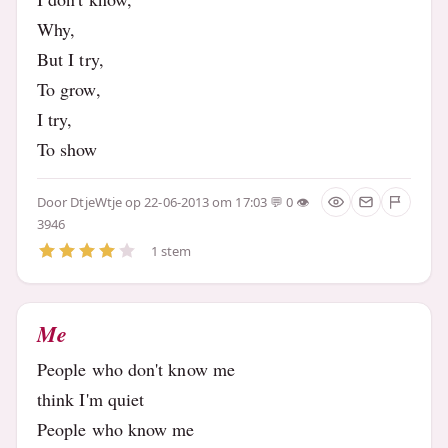
Why,
But I try,
To grow,
I try,
To show
Door
DtjeWtje
op 22-06-2013 om 17:03
0
3946
1 stem
Me
People who don't know me
think I'm quiet
People who know me