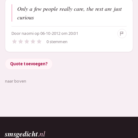
Only a few people really care, the rest are just
curious
Door
naomi
op 06-10-2012 om 20:01
0 stemmen
Quote toevoegen?
naar boven
smsgedicht
.nl