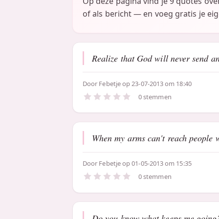
Op deze pagina vind je 9 quotes ove
of als bericht — en voeg gratis je ei
Realize that God will never send a
Door
Febetje
op 23-07-2013 om 18:40
0 stemmen
When my arms can't reach people w
Door
Febetje
op 01-05-2013 om 15:35
0 stemmen
Do you know what keeps me going?