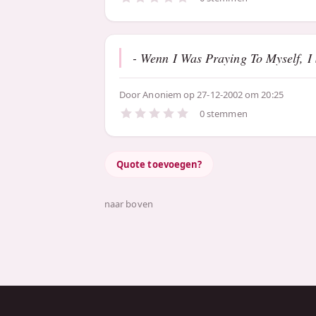
- Wenn I Was Praying To Myself, I
Door
Anoniem
op 27-12-2002 om 20:25
0 stemmen
Quote toevoegen?
naar boven