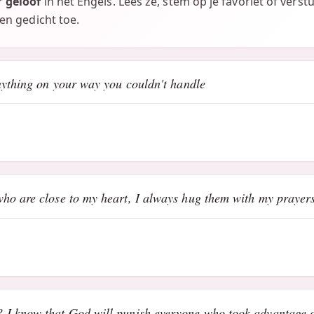
r
geloof
in het Engels. Lees ze, stem op je favoriet of verst
gen gedicht toe.
nything on your way you couldn't handle
ho are close to my heart, I always hug them with my prayers
 I know that God will punish everyone who took advantage 