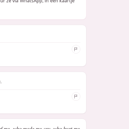
uur ze via WhatsApp, in een kaartje
.
of me, who made me cry, who hurt me