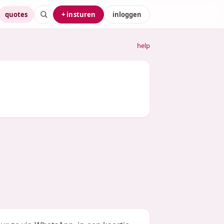
quotes
+ insturen
inloggen
help