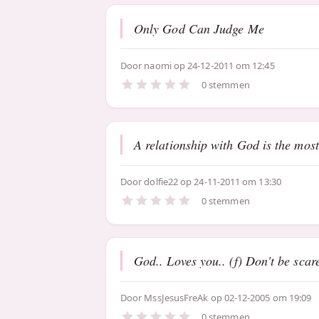
Only God Can Judge Me
Door
naomi
op 24-12-2011 om 12:45
0 stemmen
A relationship with God is the most
Door
dolfie22
op 24-11-2011 om 13:30
0 stemmen
God.. Loves you.. (f) Don't be scared
Door
MssJesusFreAk
op 02-12-2005 om 19:09
0 stemmen