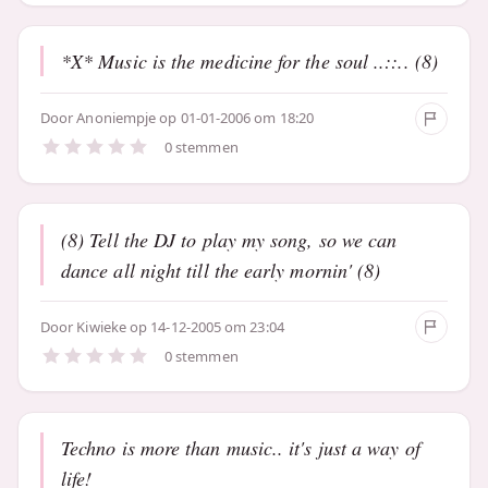
*X* Music is the medicine for the soul ..::.. (8)
Door
Anoniempje
op 01-01-2006 om 18:20
0 stemmen
(8) Tell the DJ to play my song, so we can
dance all night till the early mornin' (8)
Door
Kiwieke
op 14-12-2005 om 23:04
0 stemmen
Techno is more than music.. it's just a way of
life!