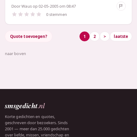
Door
Waus
op 02-05-2005 om 08:47
0 stemmen
Quote toevoegen?
1
2
>
laatste
naar boven
smsgedicht
.nl
Korte gedichten en quotes,
geschreven door bezoekers. Sinds
2001 — meer dan 25.000 gedichten
over liefde, missen, vriendschap en