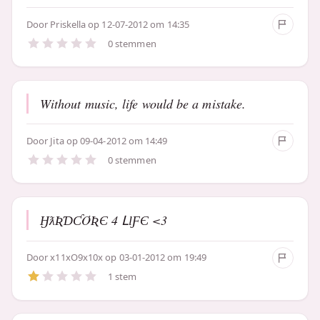
Door
Priskella
op 12-07-2012 om 14:35
0 stemmen
Without music, life would be a mistake.
Door
Jita
op 09-04-2012 om 14:49
0 stemmen
ӇƛƦƊƇƠƦЄ 4 ԼƖƑЄ <3
Door
x11xO9x10x
op 03-01-2012 om 19:49
1 stem