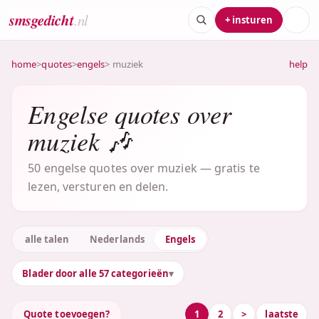
smsgedicht
.nl
+ insturen
home
>
quotes
>
engels
> muziek
help
Engelse quotes over
muziek 🎶
50 engelse quotes over muziek — gratis te
lezen, versturen en delen.
alle talen
Nederlands
Engels
Blader door alle 57 categorieën
Quote toevoegen?
1
2
>
laatste