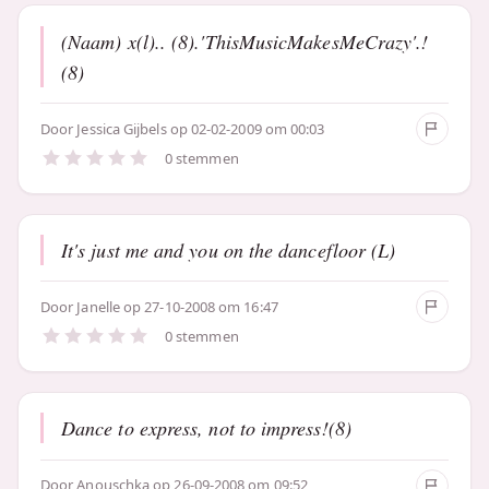
(Naam) x(l).. (8).'ThisMusicMakesMeCrazy'.!
(8)
Door
Jessica Gijbels
op 02-02-2009 om 00:03
0 stemmen
It's just me and you on the dancefloor (L)
Door
Janelle
op 27-10-2008 om 16:47
0 stemmen
Dance to express, not to impress!(8)
Door
Anouschka
op 26-09-2008 om 09:52