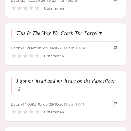
Door
dolfie22
op 26-10-2011 om 08:15
0 stemmen
This Is The Way We Crash The Party! ♥
Door
x11xO9x10x
op 08-10-2011 om 18:09
0 stemmen
I got my head and my heart on the dancefloor
:$
Door
x11xO9x10x
op 08-10-2011 om 17:41
0 stemmen