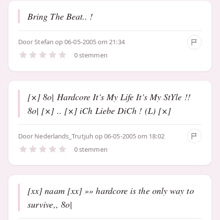
Bring The Beat.. !
Door
Stefan
op 06-05-2005 om 21:34
0 stemmen
[×] 8o| Hardcore It's My Life It's My StYle !!
8o| [×] .. [×] iCh Liebe DiCh ! (L) [×]
Door
Nederlands_Trutjuh
op 06-05-2005 om 18:02
0 stemmen
[xx] naam [xx] »» hardcore is the only way to
survive,, 8o|