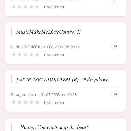
0 stemmen
MusicMakeMeLOseControl !!
Door
Sarahtiéé
op 13-08-2008 om 09:15
0 stemmen
[.»* MUSíC.ADDíCTEÐ (R)!™ dropdown.
Door
Jennifer
op 01-07-2008 om 09:23
0 stemmen
* Naam,. You can't stop the beat!