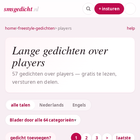
smsgedicht
.nl
+ insturen
home
>
freestyle-gedichten
> players
help
Lange gedichten over
players
57 gedichten over players — gratis te lezen,
versturen en delen.
alle talen
Nederlands
Engels
Blader door alle 64 categorieën
gedicht toevoegen?
1
2
3
>
laatste