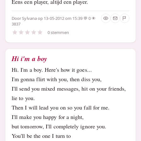
Eens een player, altijd een player.
Door
Sylvana
op 13-05-2012 om 15:39
0
3837
0 stemmen
Hi i'm a boy
Hi. I'm a boy. Here's how it goes...
I'm gonna flirt with you, then diss you,
I'll send you mixed messages, hit on your friends,
lie to you.
Then I will lead you on so you fall for me.
I'll make you happy for a night,
but tomorrow, I'll completely ignore you.
You'll be the one I turn to