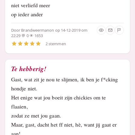
niet verliefd meer
op ieder ander
Door
Brandweermanon
op 14-12-2019 om
22:29
0
1653
2 stemmen
Te hebberig!
Gast, wat zit je nou te slijmen, ik ben je f*cking
hondje niet.
Het enige wat jou boeit zijn chickies om te
flaaien,
zodat ze met jou gaan.
Maar, gast, dacht het ff niet, hè, want jij gaat er
aan!