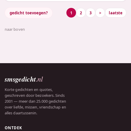
gedicht toevoegen?
1
2
3
>
laatste
naar boven
smsgedicht
.nl
Korte gedichten en quotes,
geschreven door bezoekers. Sinds
2001 — meer dan 25.000 gedichten
over liefde, missen, vriendschap en
alles daartussenin.
ONTDEK