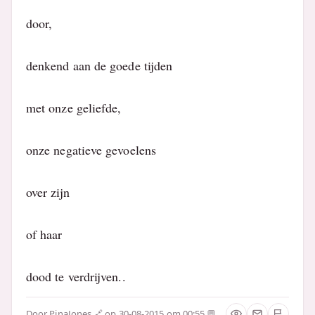
door,
denkend aan de goede tijden
met onze geliefde,
onze negatieve gevoelens
over zijn
of haar
dood te verdrijven..
Door
PinaJones
op 30-08-2015 om 00:55