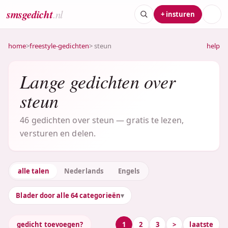
smsgedicht
.nl
+ insturen
home
>
freestyle-gedichten
> steun
help
Lange gedichten over
steun
46 gedichten over steun — gratis te lezen,
versturen en delen.
alle talen
Nederlands
Engels
Blader door alle 64 categorieën
gedicht toevoegen?
1
2
3
>
laatste