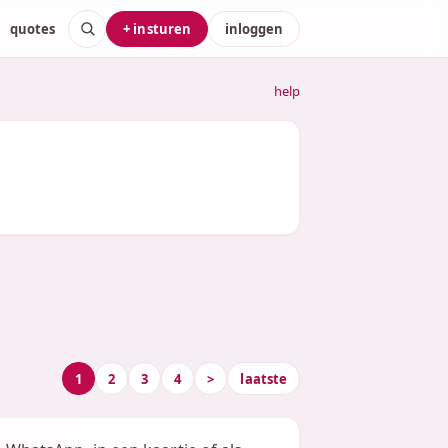
quotes
+ insturen
inloggen
help
1
2
3
4
>
laatste