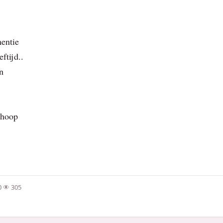
entie
ftijd..
n
nhoop
0
305