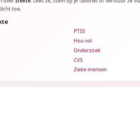
en over
ziekte
. Lees ze, stem op je favoriet of verstuur ze v
icht toe.
kte
PTSS
Hou vol
Onderzoek
CVS
Zieke mensen