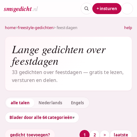
smsgedicht
.nl
+ insturen
home
>
freestyle-gedichten
> feestdagen
help
Lange gedichten over
feestdagen
33 gedichten over feestdagen — gratis te lezen,
versturen en delen.
alle talen
Nederlands
Engels
Blader door alle 64 categorieën
gedicht toevoegen?
1
2
>
laatste