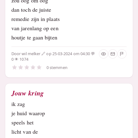
zou oog om oog
dan toch de juiste
remedie zijn in plaats
van jarenlang op een
houtje te gaan bijten
Door
wil melker
op 25-03-2024 om 04:30
0
1074
0 stemmen
Jouw kring
ik zag
je huid waarop
speels het
licht van de