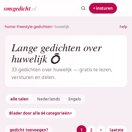
smsgedicht
.nl
+ insturen
home
>
freestyle-gedichten
> huwelijk
help
Lange gedichten over
huwelijk 💍
33 gedichten over huwelijk — gratis te lezen,
versturen en delen.
alle talen
Nederlands
Engels
Blader door alle 64 categorieën
gedicht toevoegen?
1
2
>
laatste