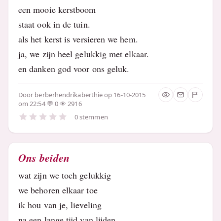
een mooie kerstboom
staat ook in de tuin.
als het kerst is versieren we hem.
ja, we zijn heel gelukkig met elkaar.
en danken god voor ons geluk.
Door
berberhendrikaberthie
op 16-10-2015
om 22:54
0
2916
0 stemmen
Ons beiden
wat zijn we toch gelukkig
we behoren elkaar toe
ik hou van je, lieveling
na een lange tijd van lijden