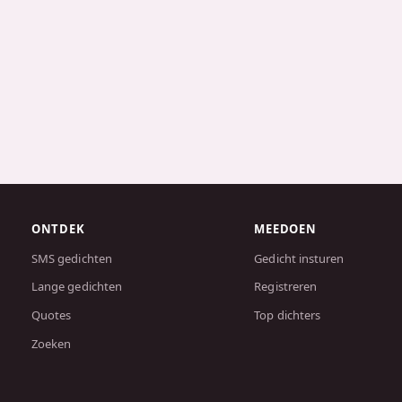
ONTDEK
MEEDOEN
SMS gedichten
Gedicht insturen
Lange gedichten
Registreren
Quotes
Top dichters
Zoeken