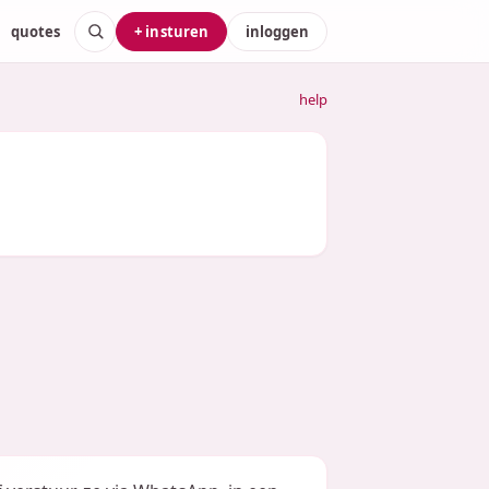
quotes
+ insturen
inloggen
help