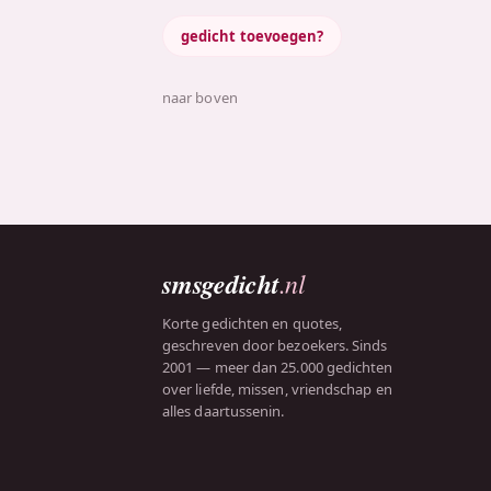
gedicht toevoegen?
naar boven
smsgedicht
.nl
Korte gedichten en quotes,
geschreven door bezoekers. Sinds
2001 — meer dan 25.000 gedichten
over liefde, missen, vriendschap en
alles daartussenin.