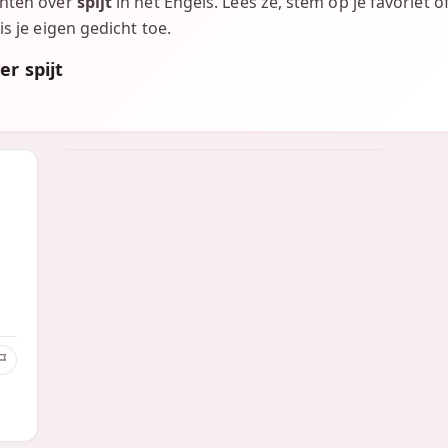
chten over
spijt
in het Engels. Lees ze, stem op je favoriet 
is je eigen gedicht toe.
er spijt