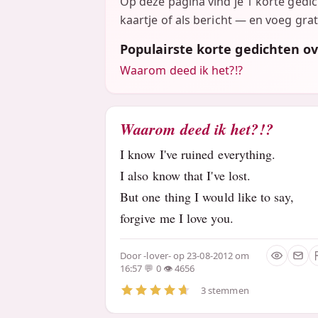
Op deze pagina vind je 1 korte gedi
kaartje of als bericht — en voeg grat
Populairste korte gedichten ov
Waarom deed ik het?!?
Waarom deed ik het?!?
I know I've ruined everything.
I also know that I've lost.
But one thing I would like to say,
forgive me I love you.
Door
-lover-
op 23-08-2012 om
16:57
0
4656
3 stemmen