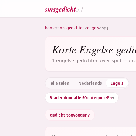
smsgedicht
.nl
home
>
sms-gedichten
>
engels
> spijt
Korte Engelse gedic
1 engelse gedichten over spijt — gra
alle talen
Nederlands
Engels
Blader door alle 50 categorieën
gedicht toevoegen?