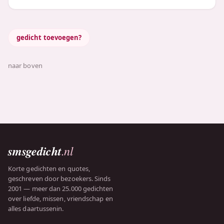
gedicht toevoegen?
naar boven
smsgedicht
.nl
Korte gedichten en quotes,
geschreven door bezoekers. Sinds
2001 — meer dan 25.000 gedichten
over liefde, missen, vriendschap en
alles daartussenin.