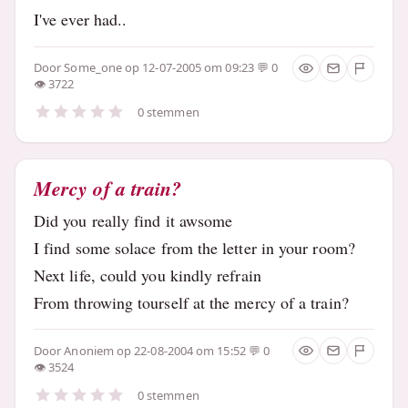
I've ever had..
Door
Some_one
op 12-07-2005 om 09:23
0
3722
0 stemmen
Mercy of a train?
Did you really find it awsome
I find some solace from the letter in your room?
Next life, could you kindly refrain
From throwing tourself at the mercy of a train?
Door
Anoniem
op 22-08-2004 om 15:52
0
3524
0 stemmen