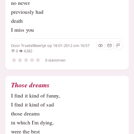
no never
previously had
death
I miss you
Door
TroetelBeertje
op 18-01-2012 om 16:57
0
4282
0 stemmen
Those dreams
I find it kind of funny,
I find it kind of sad
those dreams
in which I'm dying,
were the best