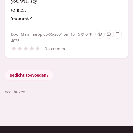
you will say
to me..
'mommie'
Door
Mammie
op 05-06-2004 om 15:46
0
4036
0 stemmen
gedicht toevoegen?
naar boven