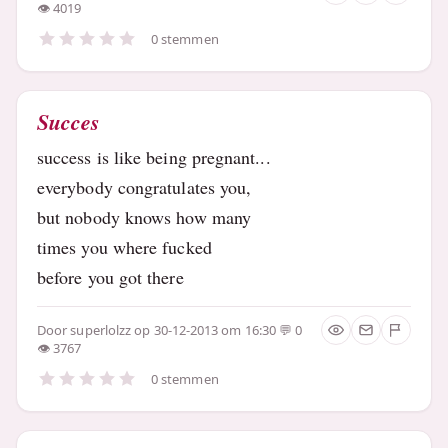
4019
0 stemmen
Succes
success is like being pregnant...
everybody congratulates you,
but nobody knows how many
times you where fucked
before you got there
Door
superlolzz
op 30-12-2013 om 16:30
0
3767
0 stemmen