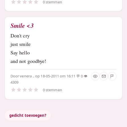
0 stemmen
Smile <3
Don't cry
just smile
Say hello
and not goodbye!
Door
venera ..
op 18-05-2011 om 16:11
0
4309
0 stemmen
gedicht toevoegen?