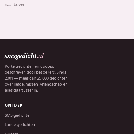
naar boven
smsgedicht
.nl
Korte gedichten en quotes,
geschreven door bezoekers. Sinds
2001 — meer dan 25.000 gedichten
over liefde, missen, vriendschap en
alles daartussenin.
ONTDEK
SMS gedichten
Lange gedichten
Quotes