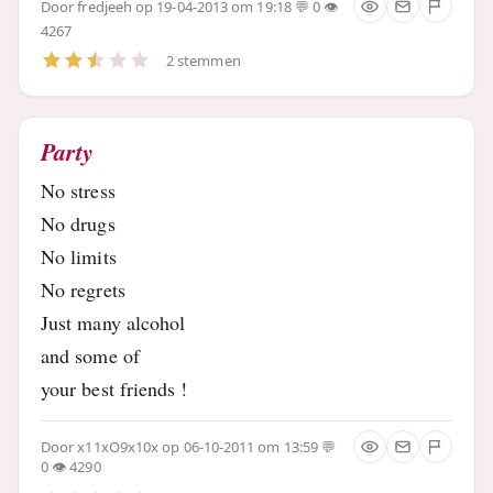
Door
fredjeeh
op 19-04-2013 om 19:18
0
4267
2 stemmen
Party
No stress
No drugs
No limits
No regrets
Just many alcohol
and some of
your best friends !
Door
x11xO9x10x
op 06-10-2011 om 13:59
0
4290