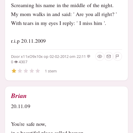
Screaming his name in the middle of the night.
My mom walks in and said: ' Are you all right? '
With tears in my eyes I reply: ' I miss him '.
r.i.p 20.11.2009
Door
x11xO9x10x
op 02-02-2012 om 22:11
0
4307
1 stem
Brian
20.11.09
You're safe now,
in a beautiful place called heaven.