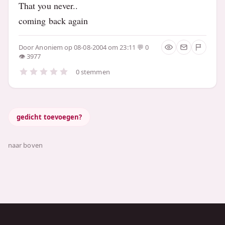
That you never..
coming back again
Door
Anoniem
op 08-08-2004 om 23:11
0
3977
0 stemmen
gedicht toevoegen?
naar boven