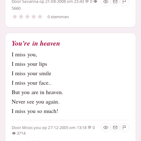
Door
Savanna
op 21-08-2008 om 23:43
0
5660
0 stemmen
You're in heaven
I miss you,
I miss your lips
I miss your smile
I miss your face..
But you are in heaven.
Never see you again.
I miss you so much!
Door
Misss you
op 27-12-2005 om 13:18
0
3714