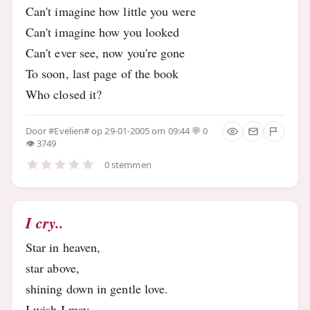
Can't imagine how little you were
Can't imagine how you looked
Can't ever see, now you're gone
To soon, last page of the book
Who closed it?
Door
#Evelien#
op 29-01-2005 om 09:44
0
3749
0 stemmen
I cry..
Star in heaven,
star above,
shining down in gentle love.
I wish I may,