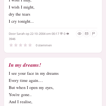
I wish I might,
dry the tears
I cry tonight...
Door
Sarah
op 22-10-2004 om 00:17
0
3946
0 stemmen
In my dreams!
I see your face in my dreams
Every time again....
But when I open my eyes,
You're gone..
And I realise,