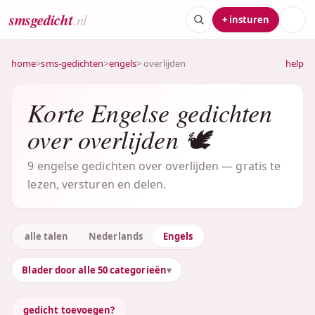
smsgedicht
.nl
+ insturen
home
>
sms-gedichten
>
engels
> overlijden
help
Korte Engelse gedichten
over overlijden 🕊️
9 engelse gedichten over overlijden — gratis te
lezen, versturen en delen.
alle talen
Nederlands
Engels
Blader door alle 50 categorieën
gedicht toevoegen?