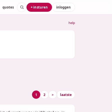
quotes
+ insturen
inloggen
help
1
2
>
laatste