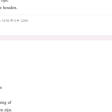
te houden.
 16:50
0
2269
s
n
ning af
n zijn.