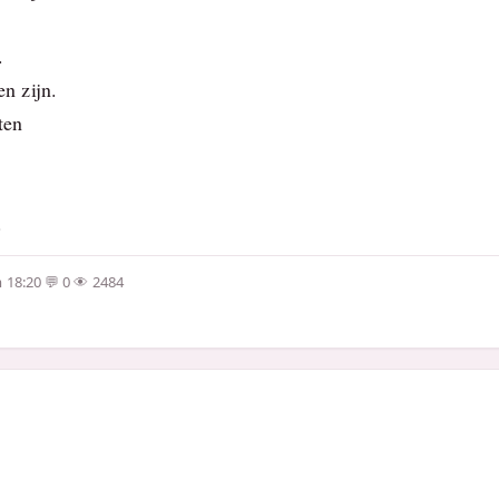
.
en zijn.
ten
.
 18:20
0
2484