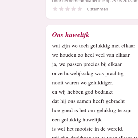
Door
berberhendrikaberthie
op 25-06-2018 om
0 stemmen
Ons huwelijk
wat zijn we toch gelukkig met elkaar
we houden zo heel veel van elkaar
ja, we passen precies bij elkaar
onze huwelijksdag was prachtig
nooit waren we gelukkiger.
en wij hebben god bedankt
dat hij ons samen heeft gebracht
hoe goed is het om gelukkig te zijn
een gelukkig huwelijk
is wel het mooiste in de wereld.
wij zijn dankbaar om er voor elkaar te 