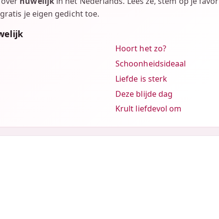
n over
huwelijk
in het Nederlands. Lees ze, stem op je favor
gratis je eigen gedicht toe.
welijk
Hoort het zo?
Schoonheidsideaal
Liefde is sterk
Deze blijde dag
Krult liefdevol om