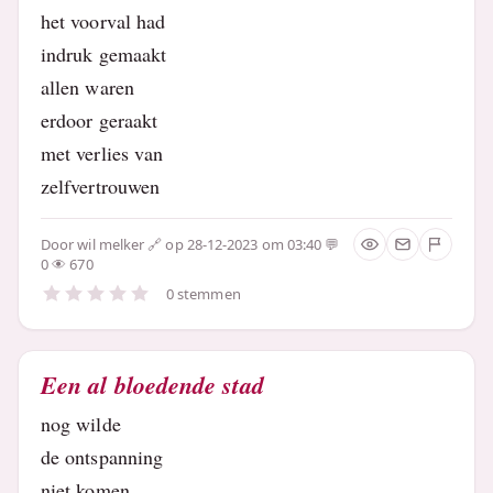
het voorval had
indruk gemaakt
allen waren
erdoor geraakt
met verlies van
zelfvertrouwen
Door
wil melker
op 28-12-2023 om 03:40
0
670
0 stemmen
Een al bloedende stad
nog wilde
de ontspanning
niet komen