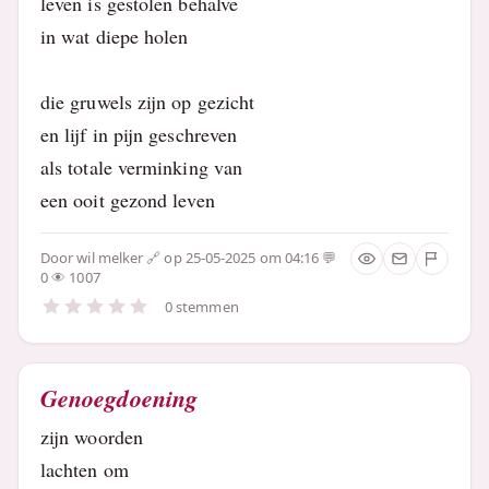
leven is gestolen behalve
in wat diepe holen
die gruwels zijn op gezicht
en lijf in pijn geschreven
als totale verminking van
een ooit gezond leven
Door
wil melker
op 25-05-2025 om 04:16
0
1007
0 stemmen
Genoegdoening
zijn woorden
lachten om