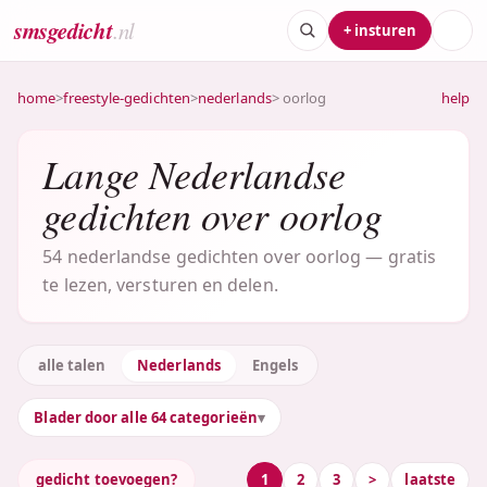
smsgedicht
.nl
+ insturen
home
>
freestyle-gedichten
>
nederlands
> oorlog
help
Lange Nederlandse
gedichten over oorlog
54 nederlandse gedichten over oorlog — gratis
te lezen, versturen en delen.
alle talen
Nederlands
Engels
Blader door alle 64 categorieën
gedicht toevoegen?
1
2
3
>
laatste