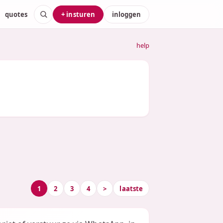
quotes
+ insturen
inloggen
help
1
2
3
4
>
laatste