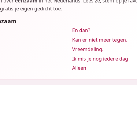
en over
eenzaam
in het Nederlands. Lees ze, stem op je fav
gratis je eigen gedicht toe.
enzaam
En dan?
Kan er niet meer tegen.
Vreemdeling.
Ik mis je nog iedere dag
Alleen