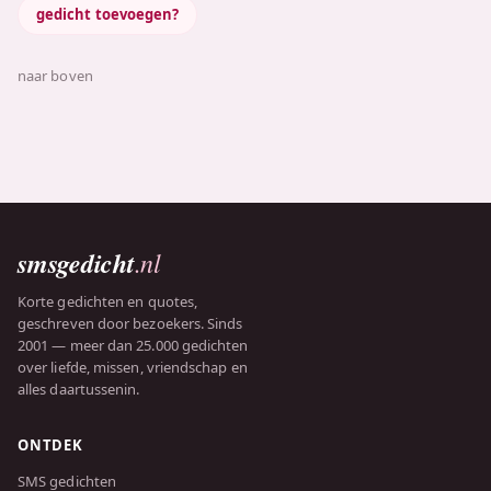
gedicht toevoegen?
naar boven
smsgedicht
.nl
Korte gedichten en quotes,
geschreven door bezoekers. Sinds
2001 — meer dan 25.000 gedichten
over liefde, missen, vriendschap en
alles daartussenin.
ONTDEK
SMS gedichten