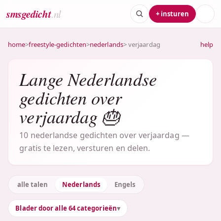
smsgedicht
.nl
+ insturen
home
>
freestyle-gedichten
>
nederlands
> verjaardag
help
Lange Nederlandse
gedichten over
verjaardag 🎂
10 nederlandse gedichten over verjaardag —
gratis te lezen, versturen en delen.
alle talen
Nederlands
Engels
Blader door alle 64 categorieën