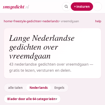
smsgedicht
.nl
+ insturen
home
>
freestyle-gedichten
>
nederlands
> vreemdgaan
help
Lange Nederlandse
gedichten over
vreemdgaan
43 nederlandse gedichten over vreemdgaan —
gratis te lezen, versturen en delen.
alle talen
Nederlands
Engels
Blader door alle 64 categorieën