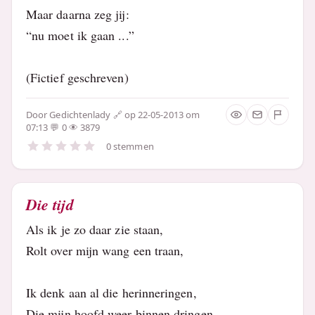
Maar daarna zeg jij:
“nu moet ik gaan ...”
(Fictief geschreven)
Door
Gedichtenlady
op 22-05-2013 om
07:13
0
3879
0 stemmen
Die tijd
Als ik je zo daar zie staan,
Rolt over mijn wang een traan,
Ik denk aan al die herinneringen,
Die mijn hoofd weer binnen dringen,