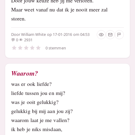
Door jouw keuze heb jij me verloren.
Maar weet vanaf nu dat ik je nooit meer zal
storen.
Door
William White
op 17-01-2016 om 04:53
0
2931
0 stemmen
Waarom?
was er ook liefde?
liefde tussen jou en mij?
was je ooit gelukkig?
gelukkig bij mij aan jou zij?
waarom laat je me vallen?
ik heb je niks misdaan,