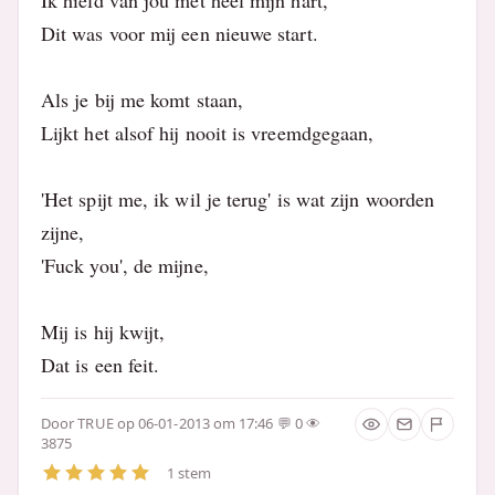
Ik hield van jou met heel mijn hart,
Dit was voor mij een nieuwe start.
Als je bij me komt staan,
Lijkt het alsof hij nooit is vreemdgegaan,
'Het spijt me, ik wil je terug' is wat zijn woorden
zijne,
'Fuck you', de mijne,
Mij is hij kwijt,
Dat is een feit.
Door
TRUE
op 06-01-2013 om 17:46
0
3875
1 stem