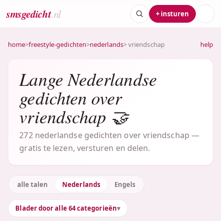
smsgedicht
.nl
+ insturen
home
>
freestyle-gedichten
>
nederlands
> vriendschap
help
Lange Nederlandse
gedichten over
vriendschap 🤝
272 nederlandse gedichten over vriendschap —
gratis te lezen, versturen en delen.
alle talen
Nederlands
Engels
Blader door alle 64 categorieën