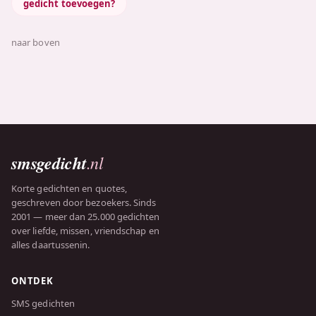
gedicht toevoegen?
naar boven
smsgedicht
.nl
Korte gedichten en quotes,
geschreven door bezoekers. Sinds
2001 — meer dan 25.000 gedichten
over liefde, missen, vriendschap en
alles daartussenin.
ONTDEK
SMS gedichten