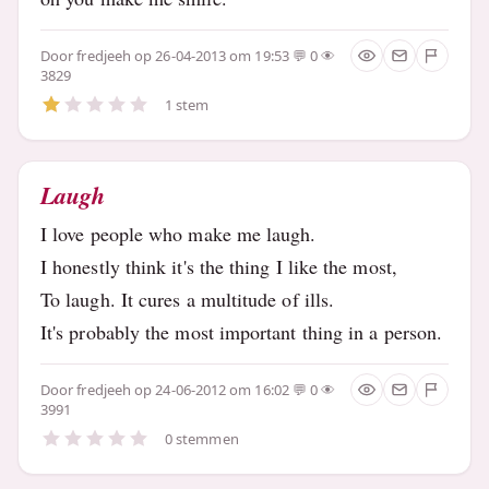
Door
fredjeeh
op 26-04-2013 om 19:53
0
3829
1 stem
Laugh
I love people who make me laugh.
I honestly think it's the thing I like the most,
To laugh. It cures a multitude of ills.
It's probably the most important thing in a person.
Door
fredjeeh
op 24-06-2012 om 16:02
0
3991
0 stemmen