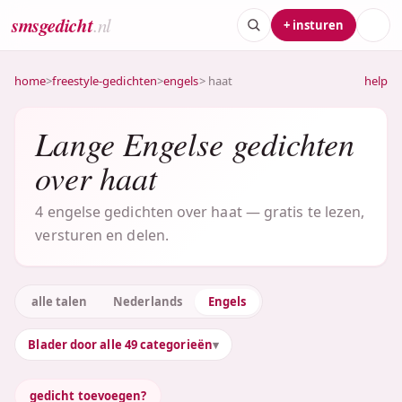
smsgedicht
.nl
+ insturen
home
>
freestyle-gedichten
>
engels
> haat
help
Lange Engelse gedichten
over haat
4 engelse gedichten over haat — gratis te lezen,
versturen en delen.
alle talen
Nederlands
Engels
Blader door alle 49 categorieën
gedicht toevoegen?