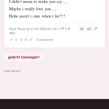
I didn't mean to make you cry ...
Maybe i really love you ...
Hehe aren't i cute when i lie!!!!
Door
Tessy
op 27-04-2003 om 10:11
0
3901
0 stemmen
gedicht toevoegen?
naar boven