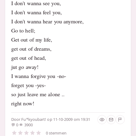
I don't wanna see you,
I don't wanna feel you,
I don't wanna hear you anymore,
Go to hell;
Get out of my life,
get out of dreams,
get out of head,
jut go away!
I wanna forgive you -no-
forget you -yes-
so just leave me alone ..
right now!
Door
Fu*kyoubart!
op 11-10-2009 om 19:31
0
3900
0 stemmen